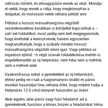
változás történt, és elmagyarázni ennek az okát. Mondja
el nekik, hogy ennek a célja, hogy megkönnyítse a
dolgukat, és mutasson nekik néhány példát erre.
Például a hosszú mássalhangzóra végződő
vezetéknevekhez korábban is kötőjellel kapcsoltuk a –
val/-vel toldalékot, most pedig nem kell megjegyezniük,
hogy kivételek a keresztnevek, hanem egyszerűen
megtanulhatják, hogy a szabály minden hosszú
mássalhangzóra végződő névre igaz. Vagy például az
ingadozó ejtésű –h végű szavak toldalékolása esetén is
engedékenyebb az új helyesírás: nem hiba sem a méhhel,
sem a méhvel alak.
Gyakoroltassa sokat a gyerekekkel az új helyesírást,
ehhez pedig ne csak a hagyományos önálló és páros
munkát használja! Íme, néhány ötlet, hogy miként tudja a
Helyesírás 12.0 című könyvet használni az óráin!
Akár egyéni, akár páros vagy házi feladatot ad a
gyerekeknek, hasznos a könyv, hiszen a feladatokat téma