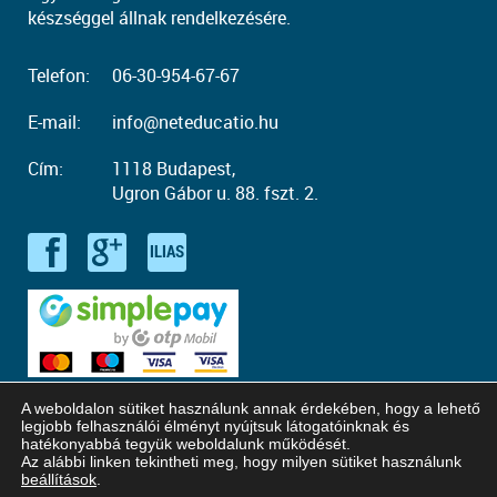
készséggel állnak rendelkezésére.
Telefon:
06-30-954-67-67
E-mail:
info@neteducatio.hu
Cím:
1118 Budapest,
Ugron Gábor u. 88. fszt. 2.
A weboldalon sütiket használunk annak érdekében, hogy a lehető
legjobb felhasználói élményt nyújtsuk látogatóinknak és
hatékonyabbá tegyük weboldalunk működését.
Az alábbi linken tekintheti meg, hogy milyen sütiket használunk
© Copyright 2016 - 2026. Neteducatio. Minden jog fenntartva!
beállítások
.
Honlaptervezés: Kreatív Vonalak