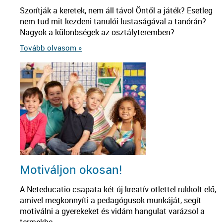
Szorítják a keretek, nem áll távol Öntől a játék? Esetleg
nem tud mit kezdeni tanulói lustaságával a tanórán?
Nagyok a különbségek az osztályteremben?
Tovább olvasom »
Motiváljon okosan!
A Neteducatio csapata két új kreatív ötlettel rukkolt elő,
amivel megkönnyíti a pedagógusok munkáját, segít
motiválni a gyerekeket és vidám hangulat varázsol a
termekbe.