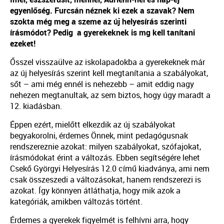
egyenlőség. Furcsán néznek ki ezek a szavak? Nem
szokta még meg a szeme az új helyesírás szerinti
írásmódot? Pedig a gyerekeknek is mg kell tanítani
ezeket!
Ősszel visszaülve az iskolapadokba a gyerekeknek már
az új helyesírás szerint kell megtanítania a szabályokat,
sőt – ami még ennél is nehezebb – amit eddig nagy
nehezen megtanultak, az sem biztos, hogy úgy maradt a
12. kiadásban.
Éppen ezért, mielőtt elkezdik az új szabályokat
begyakorolni, érdemes Önnek, mint pedagógusnak
rendszereznie azokat: milyen szabályokat, szófajokat,
írásmódokat érint a változás. Ebben segítségére lehet
Csekő Györgyi Helyesírás 12.0 című kiadványa, ami nem
csak összeszedi a változásokat, hanem rendszerezi is
azokat. Így könnyen átláthatja, hogy mik azok a
kategóriák, amikben változás történt.
Érdemes a gyerekek figyelmét is felhívni arra, hogy