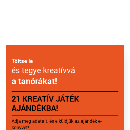
Töltse le
és tegye kreatívvá
a tanórákat!
21 KREATÍV JÁTÉK
AJÁNDÉKBA!
Adja meg adatait, és elküldjük az ajándék e-
könyvet!