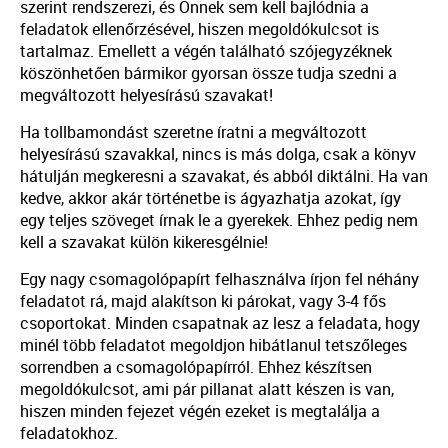
szerint rendszerezi, és Önnek sem kell bajlódnia a
feladatok ellenőrzésével, hiszen megoldókulcsot is
tartalmaz. Emellett a végén található szójegyzéknek
köszönhetően bármikor gyorsan össze tudja szedni a
megváltozott helyesírású szavakat!
Ha tollbamondást szeretne íratni a megváltozott
helyesírású szavakkal, nincs is más dolga, csak a könyv
hátulján megkeresni a szavakat, és abból diktálni. Ha van
kedve, akkor akár történetbe is ágyazhatja azokat, így
egy teljes szöveget írnak le a gyerekek. Ehhez pedig nem
kell a szavakat külön kikeresgélnie!
Egy nagy csomagolópapírt felhasználva írjon fel néhány
feladatot rá, majd alakítson ki párokat, vagy 3-4 fős
csoportokat. Minden csapatnak az lesz a feladata, hogy
minél több feladatot megoldjon hibátlanul tetszőleges
sorrendben a csomagolópapírról. Ehhez készítsen
megoldókulcsot, ami pár pillanat alatt készen is van,
hiszen minden fejezet végén ezeket is megtalálja a
feladatokhoz.