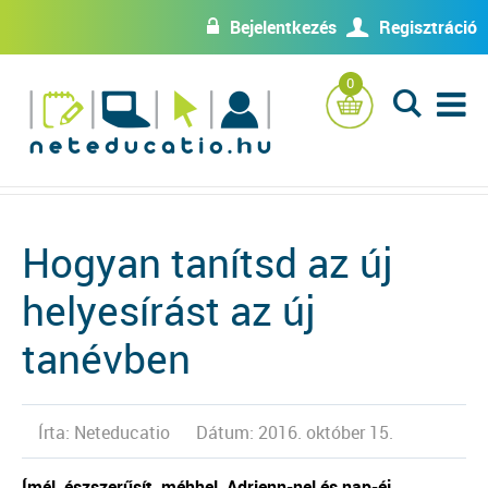
Bejelentkezés
Regisztráció
w
U
0
L
Hogyan tanítsd az új
helyesírást az új
tanévben
Írta: Neteducatio
Dátum: 2016. október 15.
Ímél, észszerűsít, méhhel, Adrienn-nel és nap-éj