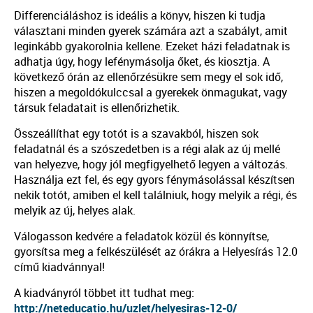
Differenciáláshoz is ideális a könyv, hiszen ki tudja
választani minden gyerek számára azt a szabályt, amit
leginkább gyakorolnia kellene. Ezeket házi feladatnak is
adhatja úgy, hogy lefénymásolja őket, és kiosztja. A
következő órán az ellenőrzésükre sem megy el sok idő,
hiszen a megoldókulccsal a gyerekek önmagukat, vagy
társuk feladatait is ellenőrizhetik.
Összeállíthat egy totót is a szavakból, hiszen sok
feladatnál és a szószedetben is a régi alak az új mellé
van helyezve, hogy jól megfigyelhető legyen a változás.
Használja ezt fel, és egy gyors fénymásolással készítsen
nekik totót, amiben el kell találniuk, hogy melyik a régi, és
melyik az új, helyes alak.
Válogasson kedvére a feladatok közül és könnyítse,
gyorsítsa meg a felkészülését az órákra a Helyesírás 12.0
című kiadvánnyal!
A kiadványról többet itt tudhat meg:
http://neteducatio.hu/uzlet/helyesiras-12-0/