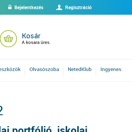
Bejelentkezés
Regisztráció
w
U
Kosár
A kosara üres.
 eszközök
Olvasószoba
NetedKlub
Ingyenes
2
 portfólió, iskolai