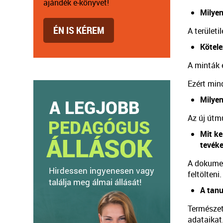
ajándék e-könyvet!
Milyen
ÉN IS KÉREM
A területi
Kötele
A minták 
Ezért mind
Milye
Az új útm
Mit ke
tevék
A dokumen
feltölteni.
A tanu
Természet
adataikat.