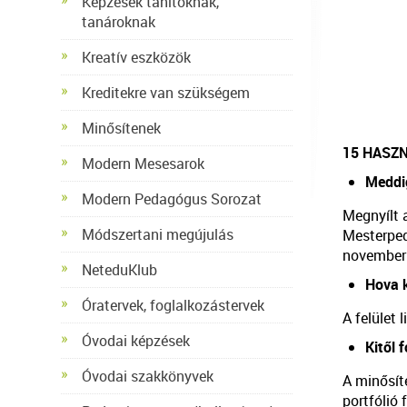
Képzések tanítóknak,
tanároknak
Kreatív eszközök
Kreditekre van szükségem
Minősítenek
15 HASZ
Modern Mesesarok
Meddig
Modern Pedagógus Sorozat
Megnyílt 
Módszertani megújulás
Mesterped
november
NeteduKlub
Hova k
Óratervek, foglalkozástervek
A felület
Óvodai képzések
Kitől 
Óvodai szakkönyvek
A minősít
portfólió 