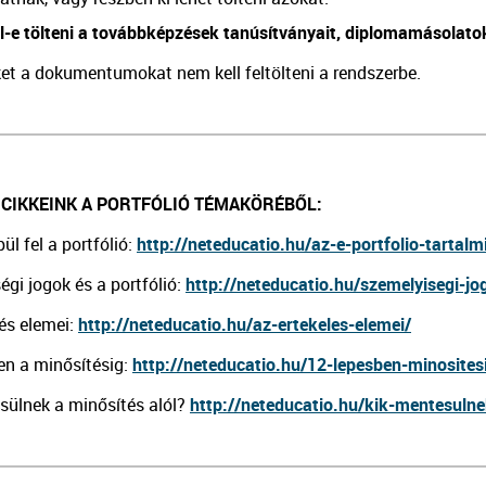
ll-e tölteni a továbbképzések tanúsítványait, diplomamásolato
et a dokumentumokat nem kell feltölteni a rendszerbe.
 CIKKEINK A PORTFÓLIÓ TÉMAKÖRÉBŐL:
l fel a portfólió:
http://neteducatio.hu/az-e-portfolio-tartalm
égi jogok és a portfólió:
http://neteducatio.hu/szemelyisegi-jo
lés elemei:
http://neteducatio.hu/az-ertekeles-elemei/
en a minősítésig:
http://neteducatio.hu/12-lepesben-minosites
sülnek a minősítés alól?
http://neteducatio.hu/kik-mentesulne