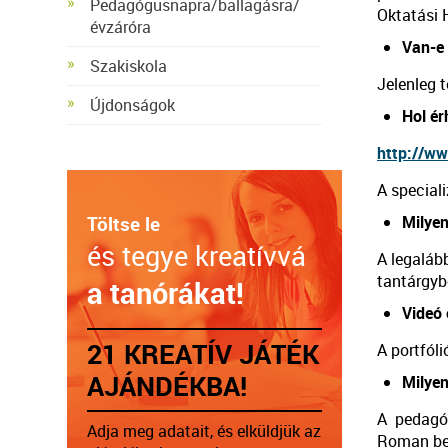
Pedagógusnapra/ballagásra/
Oktatási H
évzáróra
Van-e 
Szakiskola
Jelenleg t
Újdonságok
Hol ér
http://w
A speciali
Töltse le
Milyen
és tegye kreatívvá
A legalább
tantárgybó
a tanórákat!
Videó 
21 KREATÍV JÁTÉK
A portfóli
AJÁNDÉKBA!
Milyen
A pedagóg
Adja meg adatait, és elküldjük az
Roman bet