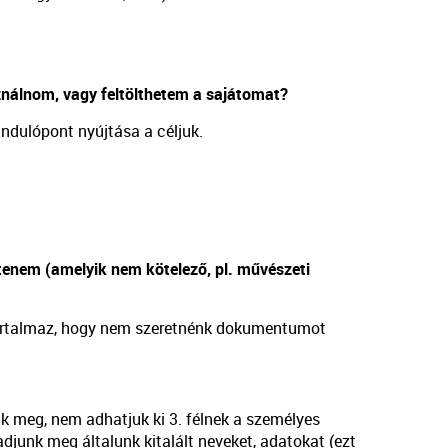
ználnom, vagy feltölthetem a sajátomat?
ndulópont nyújtása a céljuk.
tenem (amelyik nem kötelező, pl. művészeti
 tartalmaz, hogy nem szeretnénk dokumentumot
k meg, nem adhatjuk ki 3. félnek a személyes
 adjunk meg általunk kitalált neveket, adatokat (ezt