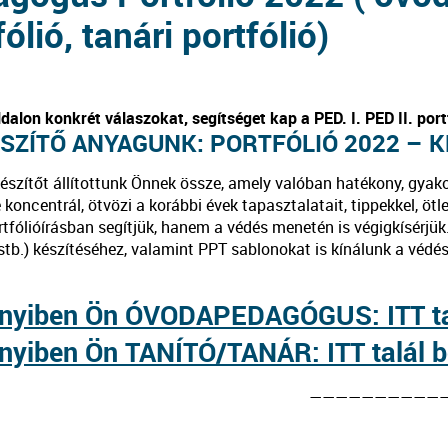
fólió, tanári portfólió)
dalon konkrét válaszokat, segítséget kap a PED. I. PED II. port
SZÍTŐ ANYAGUNK: PORTFÓLIÓ 2022 – K
készítőt állítottunk Önnek össze, amely valóban hatékony, gyako
 koncentrál, ötvözi a korábbi évek tapasztalatait, tippekkel, öt
rtfólióírásban segítjük, hanem a védés menetén is végigkísérj
stb.) készítéséhez, valamint PPT sablonokat is kínálunk a védé
nyiben Ön ÓVODAPEDAGÓGUS:
ITT t
nyiben Ön TANÍTÓ/TANÁR:
ITT talál 
——————————