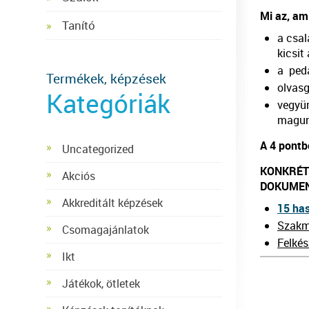
Mi az, am
Tanító
a csal
kicsit
a peda
Termékek, képzések
olvasg
Kategóriák
vegyün
magunk
A 4 pontb
Uncategorized
KONKRÉT 
Akciós
DOKUMEN
Akkreditált képzések
15 has
Szakma
Csomagajánlatok
Felkés
Ikt
Játékok, ötletek