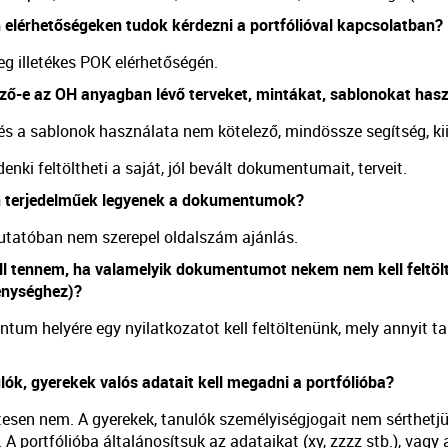
 elérhetőségeken tudok kérdezni a portfólióval kapcsolatban?
leg illetékes POK elérhetőségén.
ző-e az OH anyagban lévő terveket, mintákat, sablonokat has
és a sablonok használata nem kötelező, mindössze segítség, kii
enki feltöltheti a saját, jól bevált dokumentumait, terveit.
n terjedelműek legyenek a dokumentumok?
utatóban nem szerepel oldalszám ajánlás.
ll tennem, ha valamelyik dokumentumot nekem nem kell feltöl
enységhez)?
tum helyére egy nyilatkozatot kell feltöltenünk, mely annyit
lók, gyerekek valós adatait kell megadni a portfólióba?
esen nem. A gyerekek, tanulók személyiségjogait nem sérthetjü
 A portfólióba általánosítsuk az adataikat (xy, zzzz stb.), vagy