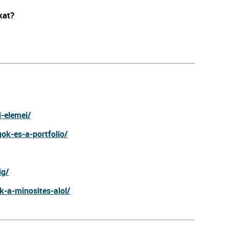
kat?
i-elemei/
gok-es-a-portfolio/
ig/
k-a-minosites-alol/