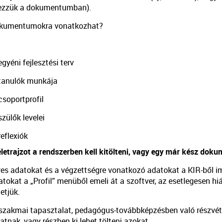
lezzük a dokumentumban).
okumentumokra vonatkozhat?
 fejlesztési terv
lók munkája
ortprofil
k levelei
exiók
letrajzot a rendszerben kell kitölteni, vagy egy már kész doku
es adatokat és a végzettségre vonatkozó adatokat a KIR-ből im
atokat a „Profil” menüből emeli át a szoftver, az esetlegesen h
etjük.
szakmai tapasztalat, pedagógus-továbbképzésben való részvétel
tnak, vagy részben ki lehet tölteni azokat.