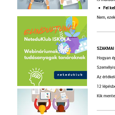
Fel ke
Nem, ezek
SZAKMAI
Hogyan épü
Személyis
Az értéke
12 lépésb
Kik mente