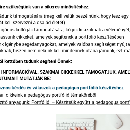
ire szükségünk van a sikeres minősítéshez:
ádunk támogatására (meg kell velük beszélnünk, hogy lesz egy 
 át kell szervezni a család életét)
gógus kollégák támogatására, kérjük ki azoknak a véleményét, 
assunk cikkeket, amelyek segítenek a portfólió készítésében
k igénybe segédanyagokat, amelyek valóban segítséget nyújtan
nak, hiszen nem nekünk kell mindennek utána járnunk, ezt már
ól kettőben tudunk segíteni Önnek:
INFORMÁCIÓVAL, SZAKMAI CIKKEKKEL TÁMOGATJUK, AMELY
TUMAIT MUTATJÁK BE:
znos kérdés és válaszok a pedagógus portfólió készítéshez
i cikkeink a pedagógus portfólió témaköréből
zítő anyagunk: Portfólió – Készítsük együtt a pedagógus portfó