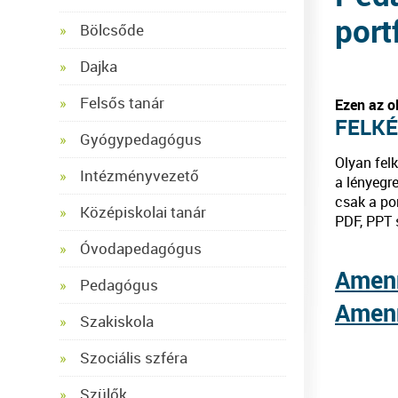
port
Bölcsőde
Dajka
Felsős tanár
Ezen az ol
FELKÉ
Gyógypedagógus
Olyan fel
Intézményvezető
a lényegre
csak a po
Középiskolai tanár
PDF, PPT 
Óvodapedagógus
Amen
Pedagógus
Amen
Szakiskola
Szociális szféra
Szülők