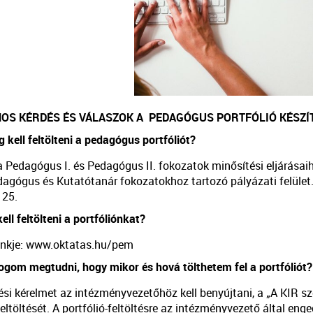
NOS KÉRDÉS ÉS VÁLASZOK A PEDAGÓGUS PORTFÓLIÓ KÉSZÍ
 kell feltölteni a pedagógus portfóliót?
a Pedagógus I. és Pedagógus II. fokozatok minősítési eljárásaih
agógus és Kutatótanár fokozatokhoz tartozó pályázati felület.
 25.
ell feltölteni a portfóliónkat?
 linkje: www.oktatas.hu/pem
fogom megtudni, hogy mikor és hová tölthetem fel a portfóliót?
ési kérelmet az intézményvezetőhöz kell benyújtani, a „A KIR s
feltöltését. A portfólió-feltöltésre az intézményvezető által e