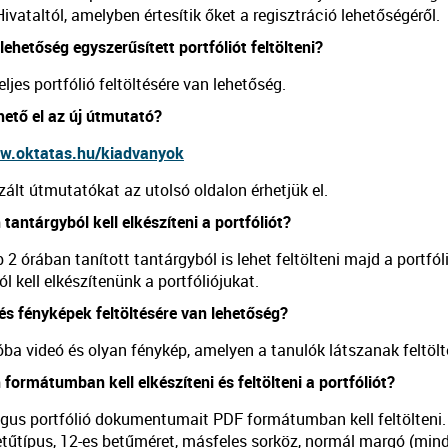
ivataltól, amelyben értesítik őket a regisztráció lehetőségéről.
lehetőség egyszerűsített portfóliót feltölteni?
eljes portfólió feltöltésére van lehetőség.
hető el az új útmutató?
ww.oktatas.hu/kiadvanyok
zált útmutatókat az utolsó oldalon érhetjük el.
 tantárgyból kell elkészíteni a portfóliót?
 2 órában tanított tantárgyból is lehet feltölteni majd a portfó
l kell elkészítenünk a portfóliójukat.
és fényképek feltöltésére van lehetőség?
óba videó és olyan fénykép, amelyen a tanulók látszanak feltölt
 formátumban kell elkészíteni és feltölteni a portfóliót?
us portfólió dokumentumait PDF formátumban kell feltölteni.
űtípus, 12-es betűméret, másfeles sorköz, normál margó (mind