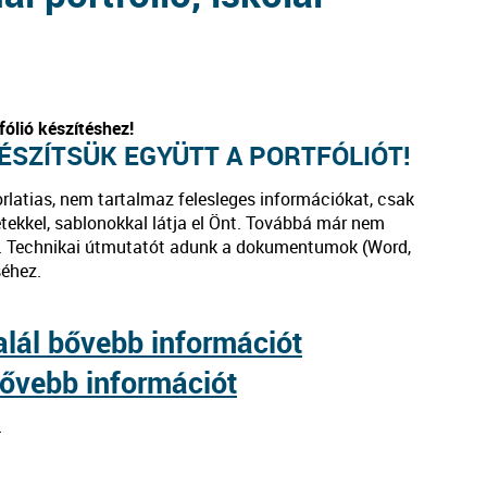
fólió készítéshez!
ÉSZÍTSÜK EGYÜTT A PORTFÓLIÓT!
rlatias, nem tartalmaz felesleges információkat, csak
letekkel, sablonokkal látja el Önt. Továbbá már nem
ük. Technikai útmutatót adunk a dokumentumok (Word,
séhez.
alál bővebb információt
bővebb információt
–