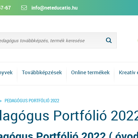
67-67
info@neteducatio.hu
L
nyvek
Továbbképzések
Online termékek
Kreatív
»
PEDAGÓGUS PORTFÓLIÓ 2022
agógus Portfólió 202
gógus Portfólió 2022 ( óvodai