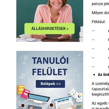
persze je
Milyen d
Például:
– egyéni
– tanu
– csop
– szülő
– refl
Az öné
A személy
tapasztal
kiegészíth
Az egyéb 
is maradha