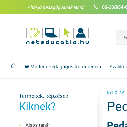
Ahol jó pedagógusnak lenni!
06-30/954-
❤️ Modern Pedagógus Konferencia
Szakkö
NYITÓLAP
Termékek, képzések
Ped
Kiknek?
Peda
Alsós tanár