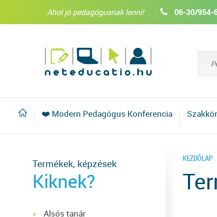
Ahol jó pedagógusnak lenni!
06-30/954-
❤️ Modern Pedagógus Konferencia
Szakkö
KEZDŐLAP
Termékek, képzések
Te
Kiknek?
Alsós tanár