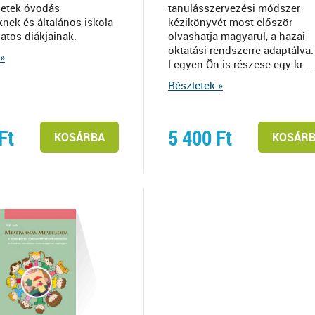
letek óvodás
tanulásszervezési módszer
nek és általános iskola
kézikönyvét most először
atos diákjainak.
olvashatja magyarul, a hazai
oktatási rendszerre adaptálva.
»
Legyen Ön is részese egy kr...
Részletek »
Ft
5 400
Ft
KOSÁRBA
KOSÁR