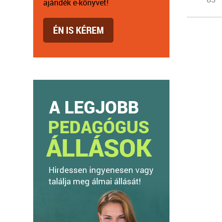
ajándék e-könyvet!
ÉN IS KÉREM