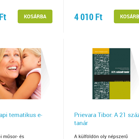
Ft
4 010
Ft
KOSÁRBA
KOSÁR
api tematikus e-
Prievara Tibor: A 21 szá
tanár
i műsor- és
A külföldön oly népszerű