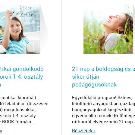
ikai gondolkodó
21 nap a boldogság és 
orok 1-4. osztály
siker útján-
a
pedagógusoknak
matikai kipróbált
Egyedülálló program! Színes,
ó feladatsor (összesen
letölthető anyagokban gazdag
at) megoldásokkal,
hanganyagokkal kiegészített
iskola 1-4. osztály
egyedülálló termék! Különlege
E-BOOK formájá...
otthonról elvégezhető 21 nap..
»
Részletek »