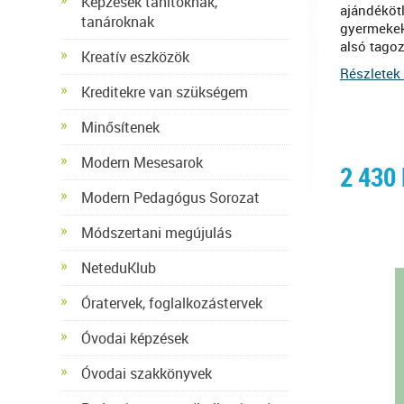
Képzések tanítóknak,
ajándéköt
tanároknak
gyermekek
alsó tagoz
Kreatív eszközök
Részletek 
Kreditekre van szükségem
Minősítenek
Modern Mesesarok
2 430
Modern Pedagógus Sorozat
Módszertani megújulás
NeteduKlub
Óratervek, foglalkozástervek
Óvodai képzések
Óvodai szakkönyvek