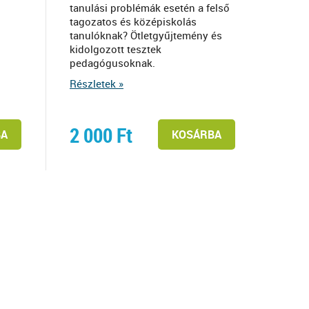
tanulási problémák esetén a felső
tagozatos és középiskolás
tanulóknak? Ötletgyűjtemény és
kidolgozott tesztek
pedagógusoknak.
Részletek »
2 000
Ft
BA
KOSÁRBA