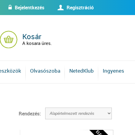
Bejelentkezés
Regisztráció
w
U
Kosár
A kosara üres.
 eszközök
Olvasószoba
NetedKlub
Ingyenes
Rendezés: