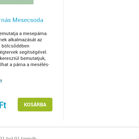
rnás Mesecsoda
emutatja a mesepárna
ek alkalmazását az
, bölcsődében
égtervek segítségével.
keresztül bemutatjuk,
lhat a párna a mesélés-
»
Ft
KOSÁRBA
91-bol 91 termék