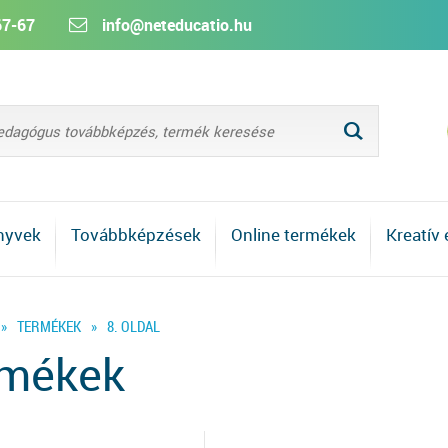
67-67
info@neteducatio.hu
L
nyvek
Továbbképzések
Online termékek
Kreatív
»
TERMÉKEK
»
8. OLDAL
rmékek