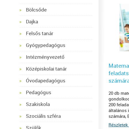
Bölcsőde
Dajka
Felsős tanár
Gyógypedagógus
Intézményvezető
Matemat
Középiskolai tanár
feladats
számár
Óvodapedagógus
Pedagógus
20 db mate
gondolkod
Szakiskola
200 felad
általános 
Szociális szféra
számára, 
Részletek 
Szülők