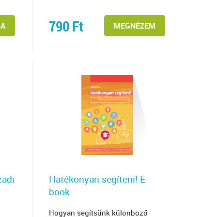
790
Ft
BA
MEGNÉZEM
zadi
Hatékonyan segíteni! E-
book
Hogyan segítsünk különböző