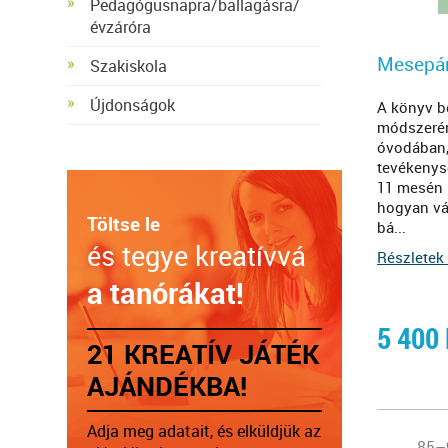
Pedagógusnapra/ballagásra/
évzáróra
Mesepá
Szakiskola
Újdonságok
A könyv b
módszerén
óvodában
tevékenys
11 mesén 
hogyan vá
Töltse le
bá...
és tegye kreatívvá
Részletek 
a tanórákat!
5 400
21 KREATÍV JÁTÉK
AJÁNDÉKBA!
Adja meg adatait, és elküldjük az
85–