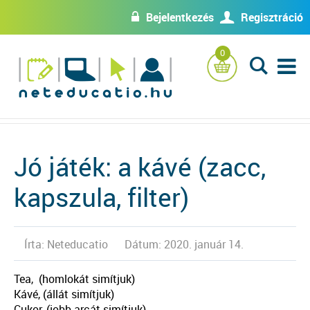
Bejelentkezés
Regisztráció
w
U
0
L
Jó játék: a kávé (zacc,
kapszula, filter)
Írta: Neteducatio
Dátum: 2020. január 14.
Tea, (homlokát simítjuk)
Kávé, (állát simítjuk)
Cukor, (jobb arcát simítjuk)