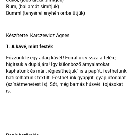
Rum, (bal arcát simítjuk)
Bumm! (tenyérrel enyhén orrba ütjük)
Készítette: Karczewicz Ágnes
1. A kávé, mint festék
Főzzünk le egy adag kávét! Forraljuk vissza a felére,
hígítsuk a duplájára! Így különböző árnyalatokat
kaphatunk és már „régiesíthetjük” is a papírt, festhetünk,
batikolhatunk textilt. Festhetünk gyapjút, gyapjúfonalat
(színátmenetest is). Sőt, még barnás húsvéti tojásokat
is.