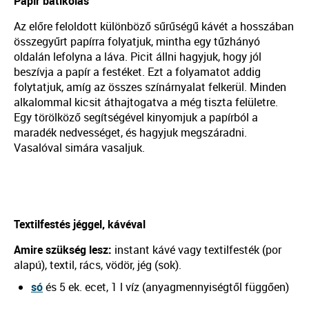
Papír batikolás
Az előre feloldott különböző sűrűségű kávét a hosszában
összegyűrt papírra folyatjuk, mintha egy tűzhányó
oldalán lefolyna a láva. Picit állni hagyjuk, hogy jól
beszívja a papír a festéket. Ezt a folyamatot addig
folytatjuk, amíg az összes színárnyalat felkerül. Minden
alkalommal kicsit áthajtogatva a még tiszta felületre.
Egy törölköző segítségével kinyomjuk a papírból a
maradék nedvességet, és hagyjuk megszáradni.
Vasalóval simára vasaljuk.
Textilfestés jéggel, kávéval
Amire szükség lesz:
instant kávé vagy textilfesték (por
alapú), textil, rács, vödör, jég (sok).
só
és 5 ek. ecet, 1 l víz (anyagmennyiségtől függően)