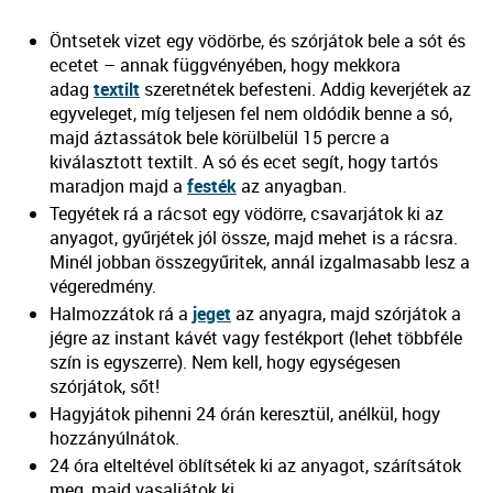
Öntsetek vizet egy vödörbe, és szórjátok bele a sót és
ecetet – annak függvényében, hogy mekkora
adag
textilt
szeretnétek befesteni. Addig keverjétek az
egyveleget, míg teljesen fel nem oldódik benne a só,
majd áztassátok bele körülbelül 15 percre a
kiválasztott textilt. A só és ecet segít, hogy tartós
maradjon majd a
festék
az anyagban.
Tegyétek rá a rácsot egy vödörre, csavarjátok ki az
anyagot, gyűrjétek jól össze, majd mehet is a rácsra.
Minél jobban összegyűritek, annál izgalmasabb lesz a
végeredmény.
Halmozzátok rá a
jeget
az anyagra, majd szórjátok a
jégre az instant kávét vagy festékport (lehet többféle
szín is egyszerre). Nem kell, hogy egységesen
szórjátok, sőt!
Hagyjátok pihenni 24 órán keresztül, anélkül, hogy
hozzányúlnátok.
24 óra elteltével öblítsétek ki az anyagot, szárítsátok
meg, majd vasaljátok ki.