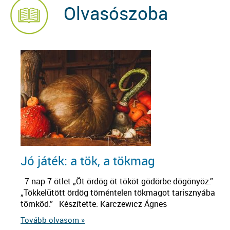
Olvasószoba
Jó játék: a tök, a tökmag
7 nap 7 ötlet „Öt ördög öt tököt gödörbe dögönyöz.”
„Tökkelütött ördög töméntelen tökmagot tarisznyába
tömköd.” Készítette: Karczewicz Ágnes
Tovább olvasom »