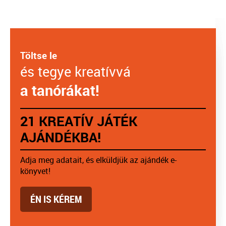
Töltse le
és tegye kreatívvá
a tanórákat!
21 KREATÍV JÁTÉK
AJÁNDÉKBA!
Adja meg adatait, és elküldjük az ajándék e-
könyvet!
ÉN IS KÉREM