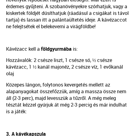
érdemes gyűjteni. A szobanövényekre szórhatjuk, vagy a
kiskertek földjét dúsíthatjuk (ráadásul a csigákat is távol
tartja) és lassan itt a palántaültetés ideje. A kávézaccot
ne felejtsétek el belekeverni a virágföldbe!
Kávézacc kell a
földgyurmába
is:
Hozzávalók: 2 csésze liszt, 1 csésze só, ½ csésze
kávézacc, 1 ½ kanál majonéz, 2 csésze víz, 1 evőkanál
olaj
Közepes lángon, folytonos kevergetés mellett az
alapanyagokat összefőzzük, amíg a massza össze nem
áll (2-3 perc), majd levesszük a tűzről. A még meleg
tésztát kézzel gyúrjuk át még 2-3 percig és már indulhat
is a játék:
3. A kávékapszula