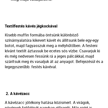
Textilfestés kávés jégkockával
Kisebb muffin formába öntsünk különböző
színárnyalatúra kikevert kávét és állítsunk bele egy-egy
botot, majd fagyasszuk meg a mélyhűtőben. A festeni
kívánt textilt áztassuk be ecetes sós vízbe. Csavarjuk ki
és még nedvesen fessünk rá a jeges pálcákkal, majd
szárítsuk meg és vasaljuk át az anyagot. Befejezésül és a
legegyszerűbb: festés kávéval.
2. A kávézacc
A kávézacc jótékony hatása közismert. A virágok,
növények fejlődését nagyban elősegíti. Már ezért is