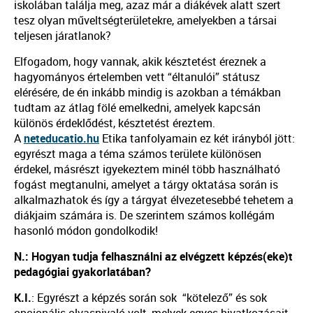
iskolában találja meg, azaz már a diákévek alatt szert
tesz olyan műveltségterületekre, amelyekben a társai
teljesen járatlanok?
Elfogadom, hogy vannak, akik késztetést éreznek a
hagyományos értelemben vett “éltanulói” státusz
elérésére, de én inkább mindig is azokban a témákban
tudtam az átlag fölé emelkedni, amelyek kapcsán
különös érdeklődést, késztetést éreztem.
A
neteducatio.hu
Etika tanfolyamain ez két irányból jött:
egyrészt maga a téma számos területe különösen
érdekel, másrészt igyekeztem minél több használható
fogást megtanulni, amelyet a tárgy oktatása során is
alkalmazhatok és így a tárgyat élvezetesebbé tehetem a
diákjaim számára is. De szerintem számos kollégám
hasonló módon gondolkodik!
N.: Hogyan tudja felhasználni az elvégzett képzés(eke)t
pedagógiai gyakorlatában?
K.I.
: Egyrészt a képzés során sok “kötelező” és sok
opcionális olvasnivaló volt, melyek egyes hivatkozásait