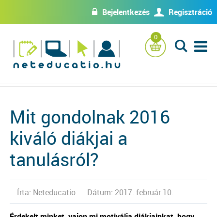
Bejelentkezés
Regisztráció
w
U
0
L
Mit gondolnak 2016
kiváló diákjai a
tanulásról?
Írta: Neteducatio
Dátum: 2017. február 10.
Érdekelt minket, vajon mi motiválja diákjainkat, hogy