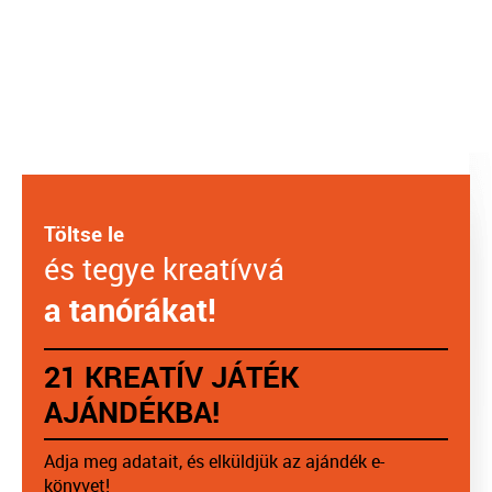
Töltse le
és tegye kreatívvá
a tanórákat!
21 KREATÍV JÁTÉK
AJÁNDÉKBA!
Adja meg adatait, és elküldjük az ajándék e-
könyvet!