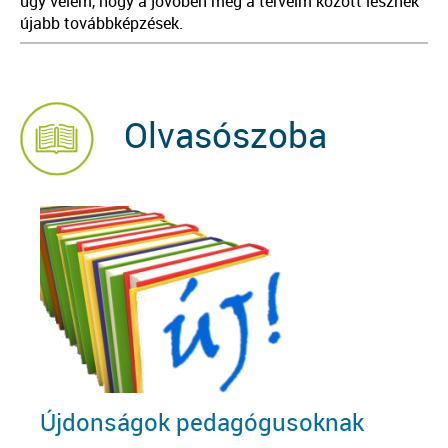
úgy vélem, hogy a jövőben még a terveim között lesznek
újabb továbbképzések.
Olvasószoba
Újdonságok pedagógusoknak