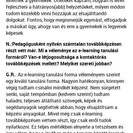
lehetnek a gyermekek. Ötleteket kaptam, hogyan is lehet
fejleszteni a hátrányos(abb) helyzetűeket, milyen módon
tudom közelebb vinni hozzájuk az elsajátítandó
dolgokat. Fontos, hogy megismerjük egymást, elfogadjuk
a másikat úgy, ahogy van és erre a gyermekek is legyenek
képesek.
N.:Pedagógusként nyilván számtalan továbbképzésen
részt vett már. Mi a véleménye az e-learning tanulási
formáról? Van-e létjogosultsága a kontaktórás
továbbképzések mellett? Melyiket szereti jobban?
G.R.
: Az e-learning tanulási forma véleményem szerint
egy kiváló tanulási forma. Nagyon hatékonyan, könnyen
végig tudtam csinálni mindkét képzést. Nem sürgetett
senki, saját tempómban (kedvem szerint) tudtam
haladni, teljesen átlátható szövegek, képek és
segédanyagok segítettek abban, hogy elsajátítsam a
képzési anyagokat. Mivel még csak e-learning
továbbképzésen vettem részt, így csak erről tudok
nyilatkozni. Ez teljes mértékben elnyerte a tetszésem és