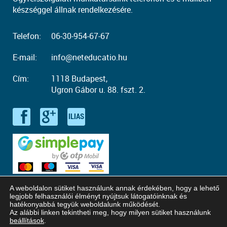
készséggel állnak rendelkezésére.
Telefon:
06-30-954-67-67
E-mail:
info@neteducatio.hu
Cím:
1118 Budapest,
Ugron Gábor u. 88. fszt. 2.
A weboldalon sütiket használunk annak érdekében, hogy a lehető
legjobb felhasználói élményt nyújtsuk látogatóinknak és
hatékonyabbá tegyük weboldalunk működését.
Az alábbi linken tekintheti meg, hogy milyen sütiket használunk
© Copyright 2016 - 2026. Neteducatio. Minden jog fenntartva!
beállítások
.
Honlaptervezés: Kreatív Vonalak