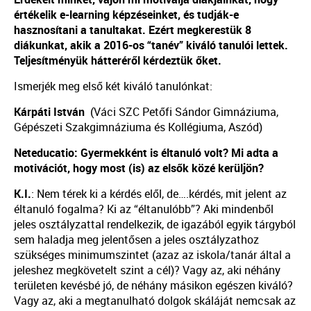
értékelik e-learning képzéseinket, és tudják-e
hasznosítani a tanultakat. Ezért megkerestük 8
diákunkat, akik a 2016-os “tanév” kiváló tanulói lettek.
Teljesítményük hátteréről kérdeztük őket.
Ismerjék meg első két kiváló tanulónkat:
Kárpáti István
(
Váci SZC Petőfi Sándor Gimnáziuma,
Gépészeti Szakgimnáziuma és Kollégiuma,
Aszód)
Neteducatio: Gyermekként is éltanuló volt? Mi adta a
motivációt, hogy most (is) az elsők közé kerüljön?
K.I.
: Nem térek ki a kérdés elől, de….kérdés, mit jelent az
éltanuló fogalma? Ki az “éltanulóbb”? Aki mindenből
jeles osztályzattal rendelkezik, de igazából egyik tárgyból
sem haladja meg jelentősen a jeles osztályzathoz
szükséges minimumszintet (azaz az iskola/tanár által a
jeleshez megkövetelt szint a cél)? Vagy az, aki néhány
területen kevésbé jó, de néhány másikon egészen kiváló?
Vagy az, aki a megtanulható dolgok skáláját nemcsak az