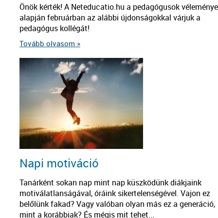
Önök kérték! A Neteducatio.hu a pedagógusok véleménye
alapján februárban az alábbi újdonságokkal várjuk a
pedagógus kollégát!
Tovább olvasom »
Napi motiváció
Tanárként sokan nap mint nap küszködünk diákjaink
motiválatlanságával, óráink sikertelenségével. Vajon ez
belőlünk fakad? Vagy valóban olyan más ez a generáció,
mint a korábbiak? És mégis mit tehet...