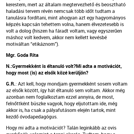
kerestem, mert az általam megtervezhető és beosztható
haladási tervem révén nemcsak több időt tudtam a
tanulásra fordítani, mint ahogyan azt egy hagyományos
képzés kapcsán tehettem volna, hanem élvezetesebb is
volt a dolog (hiszen ha fáradt voltam, vagy egyszerűen
máshoz volt kedvem, akkor nem kellett kevésbé
motiváltan “etikáznom”).
Mgr. Goda Rita
N.:Gyermekként is éltanuló volt?
Mi adta a motivációt,
hogy most (is) az elsők közé kerüljön?
G.R.
: Azt kell, hogy mondjam gyermekként sosem voltam
az elsők között, így hát éltanuló sem voltam. Akkor még
azonban nem foglalkoztam ezzel annyira, de most,
felnőttként büszke vagyok, hogy eljutottam ide, még
akkor is, ha csak a pályafutásom elején tartok, mint
kezdő óvodapedagógus.
Hogy mi adta a motivációt? Talán leginkább az ovis