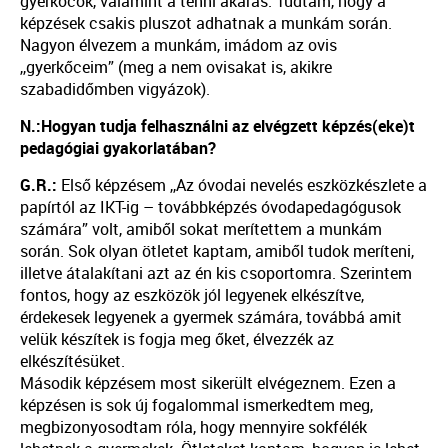
gyerkőcök, valamint a tenni akarás. Tudtam, hogy a
képzések csakis pluszot adhatnak a munkám során.
Nagyon élvezem a munkám, imádom az ovis
,,gyerkőceim” (meg a nem ovisakat is, akikre
szabadidőmben vigyázok).
N.:Hogyan tudja felhasználni az elvégzett képzés(eke)t
pedagógiai gyakorlatában?
G.R.:
Első képzésem ,,Az óvodai nevelés eszközkészlete a
papírtól az IKT-ig – továbbképzés óvodapedagógusok
számára” volt, amiből sokat merítettem a munkám
során. Sok olyan ötletet kaptam, amiből tudok meríteni,
illetve átalakítani azt az én kis csoportomra. Szerintem
fontos, hogy az eszközök jól legyenek elkészítve,
érdekesek legyenek a gyermek számára, továbbá amit
velük készítek is fogja meg őket, élvezzék az
elkészítésüket.
Második képzésem most sikerült elvégeznem. Ezen a
képzésen is sok új fogalommal ismerkedtem meg,
megbizonyosodtam róla, hogy mennyire sokfélék