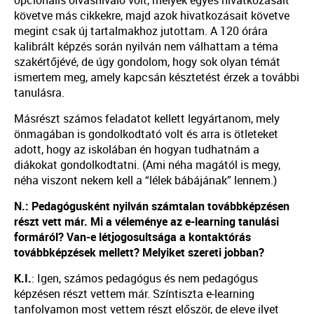
követve más cikkekre, majd azok hivatkozásait követve
megint csak új tartalmakhoz jutottam. A 120 órára
kalibrált képzés során nyilván nem válhattam a téma
szakértőjévé, de úgy gondolom, hogy sok olyan témát
ismertem meg, amely kapcsán késztetést érzek a további
tanulásra.
Másrészt számos feladatot kellett legyártanom, mely
önmagában is gondolkodtató volt és arra is ötleteket
adott, hogy az iskolában én hogyan tudhatnám a
diákokat gondolkodtatni. (Ami néha magától is megy,
néha viszont nekem kell a “lélek bábájának” lennem.)
N.: Pedagógusként nyilván számtalan továbbképzésen
részt vett már. Mi a véleménye az e-learning tanulási
formáról? Van-e létjogosultsága a kontaktórás
továbbképzések mellett? Melyiket szereti jobban?
K.I.
: Igen, számos pedagógus és nem pedagógus
képzésen részt vettem már. Színtiszta e-learning
tanfolyamon most vettem részt először, de eleve ilyet