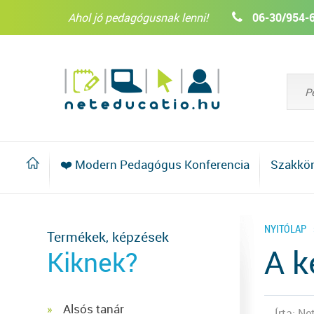
Ahol jó pedagógusnak lenni!
06-30/954-
❤️ Modern Pedagógus Konferencia
Szakkö
NYITÓLAP
Termékek, képzések
A k
Kiknek?
Alsós tanár
Írta: N