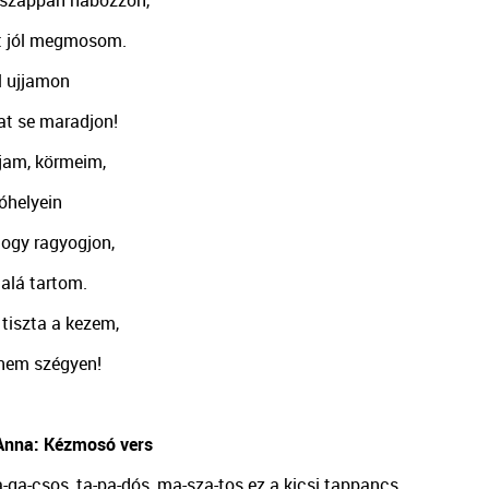
t jól megmosom.
ül ujjamon
t se maradjon!
jam, körmeim,
óhelyein
hogy ragyogjon,
 alá tartom.
tiszta a kezem,
 nem szégyen!
Anna: Kézmosó vers
a-ga-csos, ta-pa-dós, ma-sza-tos ez a kicsi tappancs,