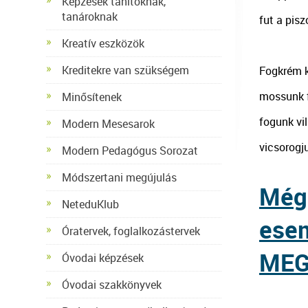
Képzések tanítóknak,
tanároknak
fut a pisz
Kreatív eszközök
Kreditekre van szükségem
Fogkrém ke
mossunk f
Minősítenek
fogunk vil
Modern Mesesarok
vicsorogj
Modern Pedagógus Sorozat
Módszertani megújulás
Még 
NeteduKlub
ese
Óratervek, foglalkozástervek
MEG
Óvodai képzések
Óvodai szakkönyvek