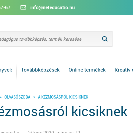
67-67
info@neteducatio.hu
L
nyvek
Továbbképzések
Online termékek
Kreatív
»
OLVASÓSZOBA
»
A KÉZMOSÁSRÓL KICSIKNEK
ézmosásról kicsiknek
eteducatio
Dátum: 2020. március 12.