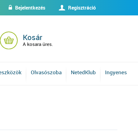
Bejelentkezés
Regisztráció
w
U
Kosár
A kosara üres.
 eszközök
Olvasószoba
NetedKlub
Ingyenes