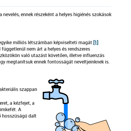
 nevelés, ennek részeként a helyes higiénés szokások
gyike milliós létszámban képviselteti magát.
[1]
 függetlenül nem árt a helyes és rendszeres
közökön való utazást követően, illetve influenzás
ogy megtanítsuk ennek fontosságát neveltjeinknek is.
kteriális szappan
et, a kézfejet, a
römkefét. A
ő hosszúságú dalt