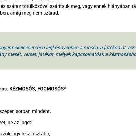
 és száraz törülközővel szárítsuk meg, vagy ennek hiányában r
őben, amíg meg nem szárad.
sgyermekek esetében legkönnyebben a mesén, a játékon át veze
ny mesét, verset, játékot, melyek kapcsolhatóak a kézmosáshoz
ános: KÉZMOSÓS, FOGMOSÓS*
szépen sorban mindent,
et, ne az inget!
zuk, úgy lesz tisztább,