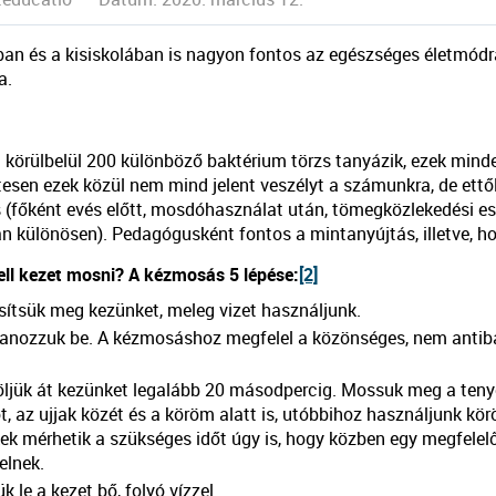
an és a kisiskolában is nagyon fontos az egészséges életmódra
a.
 körülbelül 200 különböző baktérium törzs tanyázik, ezek minde
esen ezek közül nem mind jelent veszélyt a számunkra, de ettől
(főként evés előtt, mosdóhasználat után, tömegközlekedési esz
n különösen). Pedagógusként fontos a mintanyújtás, illetve, h
ll kezet mosni? A kézmosás 5 lépése:
[2]
ítsük meg kezünket, meleg vizet használjunk.
nozzuk be. A kézmosáshoz megfelel a közönséges, nem antiba
ljük át kezünket legalább 20 másodpercig. Mossuk meg a tenyer
t, az ujjak közét és a köröm alatt is, utóbbihoz használjunk kö
ek mérhetik a szükséges időt úgy is, hogy közben egy megfelel
elnek.
k le a kezet bő, folyó vízzel.