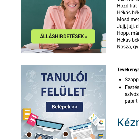
Hozd hát 
Hékás-bék
Mosd meg 
Jujj, jujj
Hopp, már 
Hékás-bé
Nosza, gye
Tevékenys
Szapp
Festé
szívós
papírt
Kézm