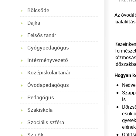
Bölcsőde
Az óvodáb
kialakítás
Dajka
Felsős tanár
Kezeinken
Gyógypedagógus
Természet
kézmosás 
Intézményvezető
időszakba
Középiskolai tanár
Hogyan ke
Óvodapedagógus
Nedves
Szappa
Pedagógus
is.
Dörzsö
Szakiskola
csukló
gyerek
Szociális szféra
elének
Öblítsü
Szülők