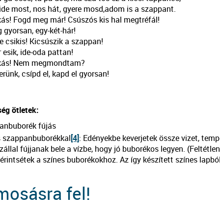
ide most, nos hát, gyere mosd,adom is a szappant.
ás! Fogd meg már! Csúszós kis hal megtréfál!
gyorsan, egy-két-hár!
, de csikis! Kicsúszik a szappan!
esik, ide-oda pattan!
kás! Nem megmondtam?
rünk, csípd el, kapd el gyorsan!
ég ötletek:
anbuborék fújás
s szappanbuborékkal
[4]
: Edényekbe keverjetek össze vizet, tem
zállal fújjanak bele a vízbe, hogy jó buborékos legyen. (Feltétle
 érintsétek a színes buborékokhoz. Az így készített színes lapbó
osásra fel!