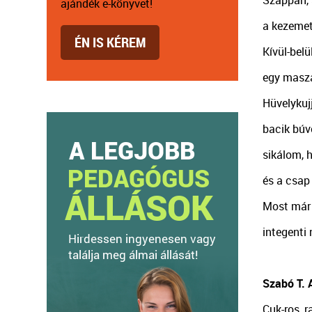
ajándék e-könyvet!
a kezeme
ÉN IS KÉREM
Kívül-bel
egy masza
Hüvelykuj
bacik búv
sikálom, 
és a csap
Most már 
integenti
Szabó T. 
Cuk-ros, r