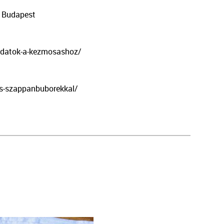
. Budapest
ladatok-a-kezmosashoz/
es-szappanbuborekkal/