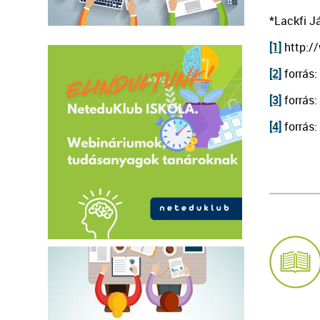
*Lackfi J
[1]
http:/
[2]
forrás
[3]
forrás
[4]
forrás: