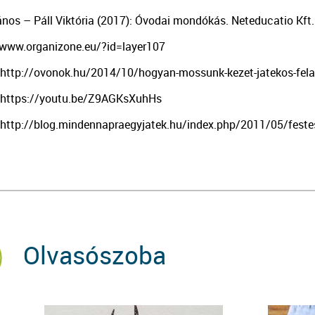
ános – Páll Viktória (2017): Óvodai mondókás. Neteducatio Kft
/www.organizone.eu/?id=layer107
: http://ovonok.hu/2014/10/hogyan-mossunk-kezet-jatekos-fe
: https://youtu.be/Z9AGKsXuhHs
 http://blog.mindennapraegyjatek.hu/index.php/2011/05/fest
Olvasószoba