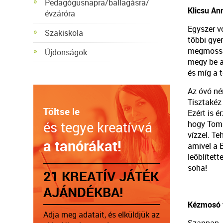
Pedagógusnapra/ballagásra/
Klicsu An
évzáróra
Egyszer vo
Szakiskola
többi gye
megmossa 
Újdonságok
megy be a 
és míg a t
Az óvó né
Tisztakéz
Töltse le
Ezért is 
hogy Tomi 
és tegye kreatívvá
vízzel. Te
a tanórákat!
amivel a 
leöblítet
soha!
21 KREATÍV JÁTÉK
AJÁNDÉKBA!
Kézmosó 
Adja meg adatait, és elküldjük az
Szappan,