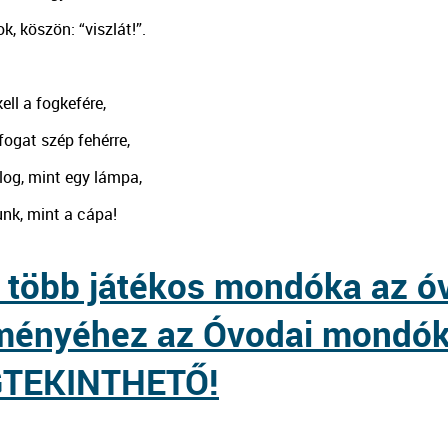
ok, köszön: “viszlát!”.
ll a fogkefére,
ogat szép fehérre,
log, mint egy lámpa,
unk, mint a cápa!
több játékos mondóka az ó
ményéhez az Óvodai mondók
TEKINTHETŐ!