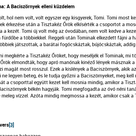
na: A Baciszörnyek elleni küzdelem
lt, hol nem volt, volt egyszer egy kisgyerek, Tomi. Tomi most ke
rek érkezése után a Tisztakéz Őrök elkísérték a csoportot a mos
a kezét. Tomi új volt még az óvodában, nem volt kedve a kezet 
fürdőbe a többiekkel. Reggeli után Tominak elkezdett fájni a ha
öbbiek játszottak, a barátai fogócskáztak, bújócskáztak, addig n
ni megkérte a Tisztakéz Őröket, hogy meséljék el Tominak, mi tör
 Őrök elmondták, hogy apró manónak kinéző lények másznak a k
érzi magát most rosszul. Ezek a kislények a Baciszörnyek, akik
ne legyen beteg, és le tudja győzni a Baciszörnyeket, meg kell 
hát a csoporttal együtt kezet kell mosnia mindig, amikor a Tisz
Baciszörnyek békén hagyják. Tomi megfogadta az óvó néni tan
te meleg vízzel. Azóta mindig megmossa a kezét, amikor csak a T
vers
[3]
 szappan habozzon,