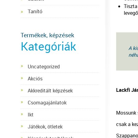
Tiszta
Tanító
leveg
Termékek, képzések
Kategóriák
A ki
néhá
Uncategorized
Akciós
Lackfi J
Akkreditált képzések
Csomagajánlatok
Mossunk 
Ikt
csak a kez
Játékok, ötletek
Szappanoz