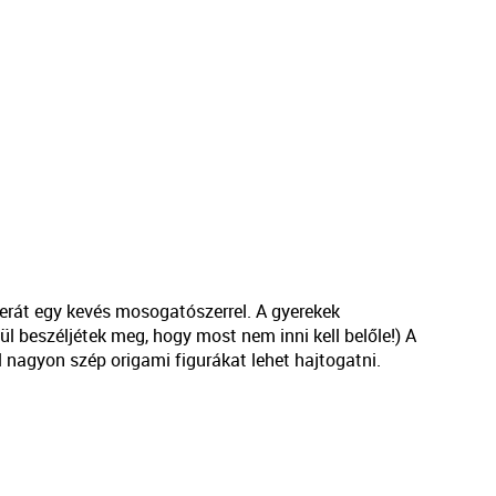
perát egy kevés mosogatószerrel. A gyerekek
nül beszéljétek meg, hogy most nem inni kell belőle!) A
l nagyon szép origami figurákat lehet hajtogatni.