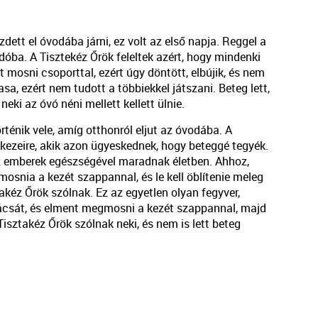
zdett el óvodába járni, ez volt az első napja. Reggel a
dóba. A Tisztekéz Őrök feleltek azért, hogy mindenki
mosni csoporttal, ezért úgy döntött, elbújik, és nem
sa, ezért nem tudott a többiekkel játszani. Beteg lett,
eki az óvó néni mellett kellett ülnie.
ténik vele, amíg otthonról eljut az óvodába. A
ezeire, akik azon ügyeskednek, hogy beteggé tegyék.
 az emberek egészségével maradnak életben. Ahhoz,
mosnia a kezét szappannal, és le kell öblítenie meleg
takéz Őrök szólnak. Ez az egyetlen olyan fegyver,
ácsát, és elment megmosni a kezét szappannal, majd
isztakéz Őrök szólnak neki, és nem is lett beteg