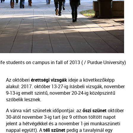
e students on campus in fall of 2013 ( / Purdue University)
Az októberi
érettségi vizsgák
ideje a következőképp
alakul: 2017. október 13-27-ig írásbeli vizsgák, november
9-13-ig emelt szintű, november 20-24-ig középszintű
szóbelik lesznek.
A várva várt szünetek időpontjai: az
őszi szünet
október
30-ától november 3-ig tart (ez 9 otthon töltött napot
jelent a hétvégékkel és a november 1-jei munkaszüneti
nappal együtt). A
téli szünet
pedig a tavalyinál egy