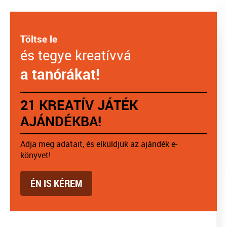
Töltse le
és tegye kreatívvá
a tanórákat!
21 KREATÍV JÁTÉK
AJÁNDÉKBA!
Adja meg adatait, és elküldjük az ajándék e-
könyvet!
ÉN IS KÉREM