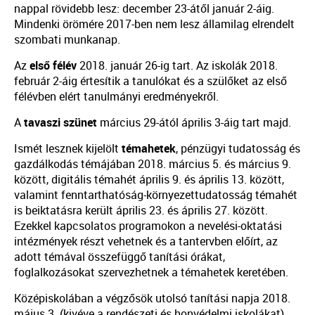
nappal rövidebb lesz: december 23-átől január 2-áig.
Mindenki örömére 2017-ben nem lesz államilag elrendelt
szombati munkanap.
Az
első félév
2018. január 26-ig tart. Az iskolák 2018.
február 2-áig értesítik a tanulókat és a szülőket az első
félévben elért tanulmányi eredményekről.
A
tavaszi szünet
március 29-ától április 3-áig tart majd.
Ismét lesznek kijelölt
témahetek
, pénzügyi tudatosság és
gazdálkodás témájában 2018. március 5. és március 9.
között, digitális témahét április 9. és április 13. között,
valamint fenntarthatóság-környezettudatosság témahét
is beiktatásra került április 23. és április 27. között.
Ezekkel kapcsolatos programokon a nevelési-oktatási
intézmények részt vehetnek és a tantervben előírt, az
adott témával összefüggő tanítási órákat,
foglalkozásokat szervezhetnek a témahetek keretében.
Középiskolában a végzősök utolsó tanítási napja 2018.
május 3. (kivéve a rendészeti és honvédelmi iskolákat)