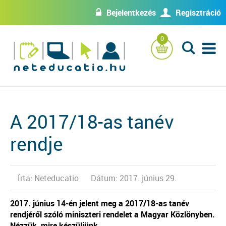
Bejelentkezés
Regisztráció
w
U
0
L
A 2017/18-as tanév
rendje
Írta: Neteducatio
Dátum: 2017. június 29.
2017. június 14-én jelent meg a 2017/18-as tanév
rendjéről szóló miniszteri rendelet a Magyar Közlönyben.
Nézzük, mire készüljünk.