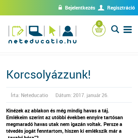
Bejelentkezés
Regisztráció
w
U
0
L
Korcsolyázzunk!
Írta: Neteducatio
Dátum: 2017. január 26.
Kinézek az ablakon és még mindig havas a táj.
Emlékeim szerint az utóbbi években ennyire tartósan
megmaradó havas utak nem igazán voltak. Persze a
tévedés jogát fenntartom, hiszen ki emlékszik már a
„tavalyi hóra”?