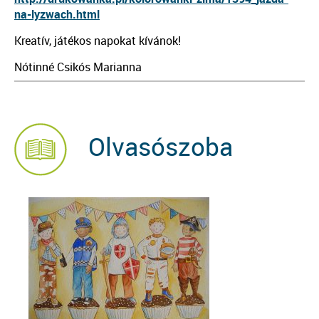
na-lyzwac
h.html
Kreatív, játékos napokat kívánok!
Nótinné Csikós Marianna
Olvasószoba