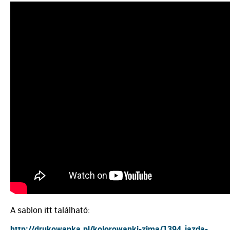
A sablon itt található:
http://drukowanka.pl/kolorowanki-zima/1394_jazda-