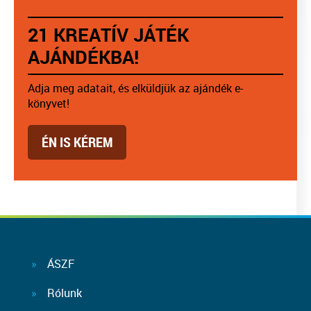
21 KREATÍV JÁTÉK
AJÁNDÉKBA!
Adja meg adatait, és elküldjük az ajándék e-
könyvet!
ÉN IS KÉREM
ÁSZF
Rólunk