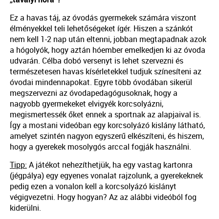
Ez a havas táj, az óvodás gyermekek számára viszont
élményekkel teli lehetőségeket ígér. Hiszen a szánkót
nem kell 1-2 nap után eltenni, jobban megtapadnak azok
a hógolyók, hogy aztán hóember emelkedjen ki az óvoda
udvarán. Célba dobó versenyt is lehet szervezni és
természetesen havas kísérletekkel tudjuk színesíteni az
óvodai mindennapokat. Egyre több óvodában sikerül
megszervezni az óvodapedagógusoknak, hogy a
nagyobb gyermekeket elvigyék korcsolyázni,
megismertessék őket ennek a sportnak az alapjaival is.
Így a mostani videóban egy korcsolyázó kislány látható,
amelyet szintén nagyon egyszerű elkészíteni, és hiszem,
hogy a gyerekek mosolygós arccal fogják használni.
Tipp:
A játékot nehezíthetjük, ha egy vastag kartonra
(jégpálya) egy egyenes vonalat rajzolunk, a gyerekeknek
pedig ezen a vonalon kell a korcsolyázó kislányt
végigvezetni. Hogy hogyan? Az az alábbi videóból fog
kiderülni.