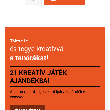
Töltse le
és tegye kreatívvá
a tanórákat!
21 KREATÍV JÁTÉK
AJÁNDÉKBA!
Adja meg adatait, és elküldjük az ajándék e-
könyvet!