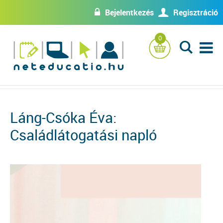
Bejelentkezés
Regisztráció
w
U
0
L
Láng-Csóka Éva:
Családlátogatási napló