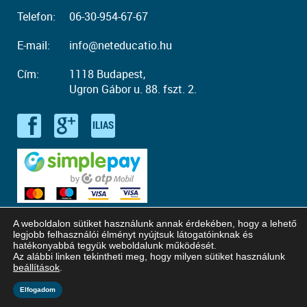
Telefon:
06-30-954-67-67
E-mail:
info@neteducatio.hu
Cím:
1118 Budapest,
Ugron Gábor u. 88. fszt. 2.
A weboldalon sütiket használunk annak érdekében, hogy a lehető
legjobb felhasználói élményt nyújtsuk látogatóinknak és
hatékonyabbá tegyük weboldalunk működését.
Az alábbi linken tekintheti meg, hogy milyen sütiket használunk
© Copyright 2016 - 2026. Neteducatio. Minden jog fenntartva!
beállítások
.
Honlaptervezés: Kreatív Vonalak
Elfogadom