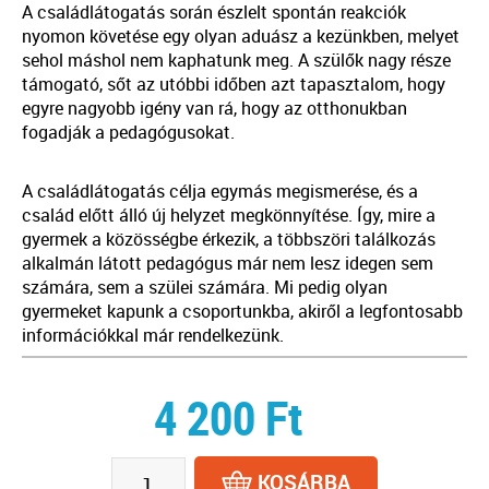
A családlátogatás során észlelt spontán reakciók
nyomon követése egy olyan aduász a kezünkben, melyet
sehol máshol nem kaphatunk meg. A szülők nagy része
támogató, sőt az utóbbi időben azt tapasztalom, hogy
egyre nagyobb igény van rá, hogy az otthonukban
fogadják a pedagógusokat.
A családlátogatás célja egymás megismerése, és a
család előtt álló új helyzet megkönnyítése. Így, mire a
gyermek a közösségbe érkezik, a többszöri találkozás
alkalmán látott pedagógus már nem lesz idegen sem
számára, sem a szülei számára. Mi pedig olyan
gyermeket kapunk a csoportunkba, akiről a legfontosabb
információkkal már rendelkezünk.
4 200
Ft
KOSÁRBA