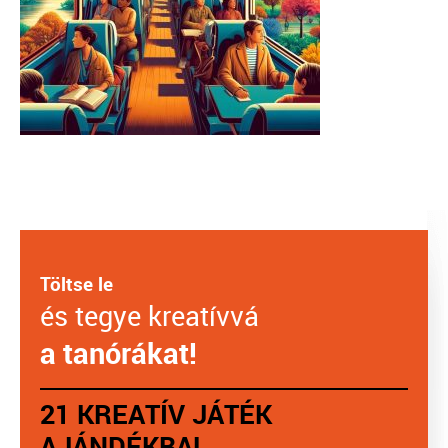
Töltse le
és tegye kreatívvá
a tanórákat!
21 KREATÍV JÁTÉK
AJÁNDÉKBA!