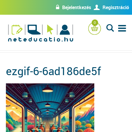
Bejelentkezés
Regisztráció
w
U
0
L
ezgif-6-6ad186de5f