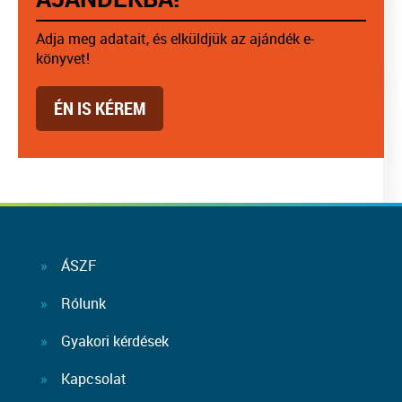
Adja meg adatait, és elküldjük az ajándék e-
könyvet!
ÉN IS KÉREM
ÁSZF
Rólunk
Gyakori kérdések
Kapcsolat