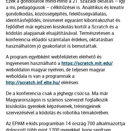
Ezek a gondolatok mind-mind a 21. századi oktatás – így
a mi, pedagógusok – célkitűzései is. Analitikus és kreatív
gondolkodás, közösségépítés, felelősségvállalás,
identitásfejlődés, önismeret egyaránt kibontakozhat és
fejlődhet már egészen kisiskolás kortól a Scratch és a
kódolás alapjainak elsajátításával. Természetesen a
konferencia előadói számtalan érdekes, oktatásban
használhatóm jó gyakorlatot is bemutattak.
A program egyébként webfelületen elérhető és
ingyenesen használható a
https://scratch.mit.edu/
weboldalon magyar nyelven, de teljesen magyar
weboldala is van a programnak a
http://scratch.inf.elte.hu/
elérésen.
De a konferencia csak a jéghegy csúcsa. Ma már
Magyarországon is számos szervezet foglalkozik
kisiskolás gyerekek képzéseinek, tréningjeinek
szervezésével a kódolás és robotika témakörében.
Az EPAM e-kids programban 14 ország 700 alkalmazottja
dolgozott több mint 1200 gyerekkel, hogy segítsen