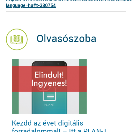
language=hu#t-330754
Olvasószoba
Kezdd az évet digitális
forradalommal! – Itt a PLAN-T