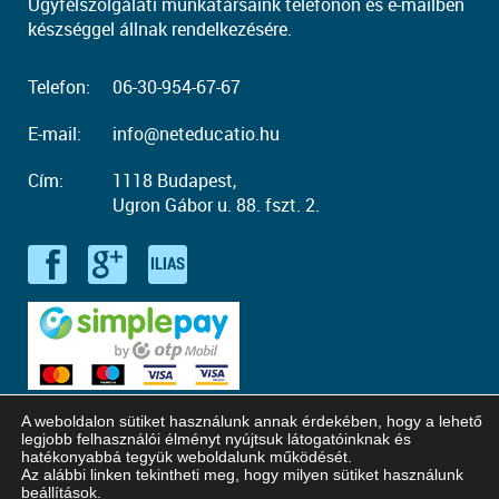
Ügyfélszolgálati munkatársaink telefonon és e-mailben
készséggel állnak rendelkezésére.
Telefon:
06-30-954-67-67
E-mail:
info@neteducatio.hu
Cím:
1118 Budapest,
Ugron Gábor u. 88. fszt. 2.
A weboldalon sütiket használunk annak érdekében, hogy a lehető
legjobb felhasználói élményt nyújtsuk látogatóinknak és
hatékonyabbá tegyük weboldalunk működését.
Az alábbi linken tekintheti meg, hogy milyen sütiket használunk
© Copyright 2016 - 2026. Neteducatio. Minden jog fenntartva!
beállítások
.