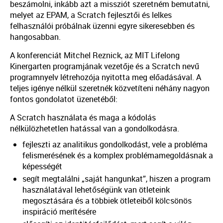
beszámolni, inkább azt a missziót szeretném bemutatni,
melyet az EPAM, a Scratch fejlesztői és lelkes
felhasználói próbálnak üzenni egyre sikeresebben és
hangosabban.
A konferenciát Mitchel Reznick, az MIT Lifelong
Kinergarten programjának vezetője és a Scratch nevű
programnyelv létrehozója nyitotta meg előadásával. A
teljes igénye nélkül szeretnék közvetíteni néhány nagyon
fontos gondolatot üzenetéből:
A Scratch használata és maga a kódolás
nélkülözhetetlen hatással van a gondolkodásra.
fejleszti az analitikus gondolkodást, vele a probléma
felismerésének és a komplex problémamegoldásnak a
képességét
segít megtalálni „saját hangunkat”, hiszen a program
használatával lehetőségünk van ötleteink
megosztására és a többiek ötleteiből kölcsönös
inspiráció merítésére