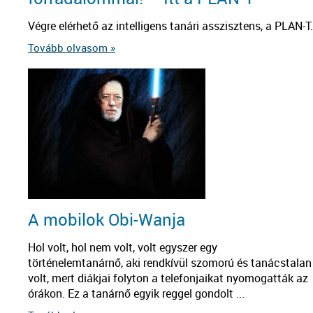
Végre elérhető az intelligens tanári asszisztens, a PLAN-T.
Tovább olvasom »
A mobilok Obi-Wanja
Hol volt, hol nem volt, volt egyszer egy
történelemtanárnő, aki rendkívül szomorú és tanácstalan
volt, mert diákjai folyton a telefonjaikat nyomogatták az
órákon. Ez a tanárnő egyik reggel gondolt ...