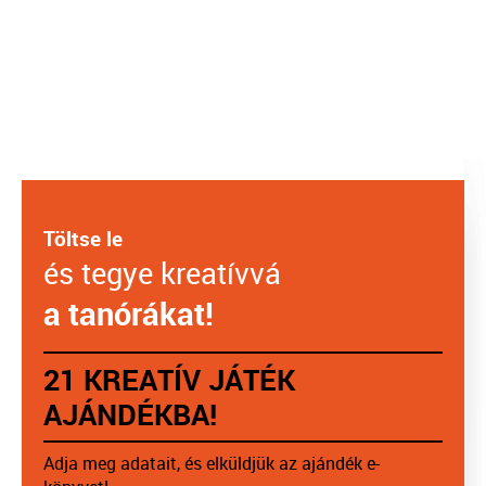
Töltse le
és tegye kreatívvá
a tanórákat!
21 KREATÍV JÁTÉK
AJÁNDÉKBA!
Adja meg adatait, és elküldjük az ajándék e-