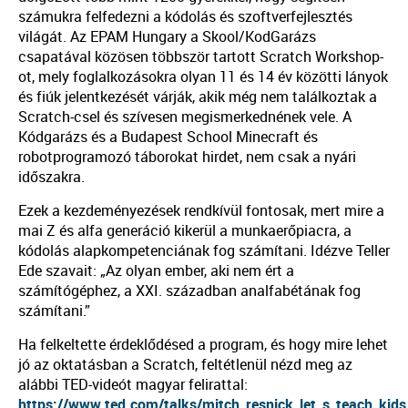
számukra felfedezni a kódolás és szoftverfejlesztés
világát. Az EPAM Hungary a Skool/KodGarázs
csapatával közösen többször tartott Scratch Workshop-
ot, mely foglalkozásokra olyan 11 és 14 év közötti lányok
és fiúk jelentkezését várják, akik még nem találkoztak a
Scratch-csel és szívesen megismerkednének vele. A
Kódgarázs és a Budapest School Minecraft és
robotprogramozó táborokat hirdet, nem csak a nyári
időszakra.
Ezek a kezdeményezések rendkívül fontosak, mert mire a
mai Z és alfa generáció kikerül a munkaerőpiacra, a
kódolás alapkompetenciának fog számítani. Idézve Teller
Ede szavait: „Az olyan ember, aki nem ért a
számítógéphez, a XXI. században analfabétának fog
számítani.”
Ha felkeltette érdeklődésed a program, és hogy mire lehet
jó az oktatásban a Scratch, feltétlenül nézd meg az
alábbi TED-videót magyar felirattal:
https://www.ted.com/talks/mitch_resnick_let_s_teach_kid