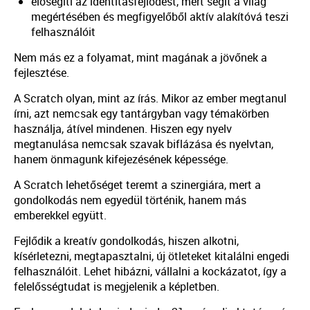
elősegíti az identitásfejlődést, mert segít a világ
megértésében és megfigyelőből aktív alakítóvá teszi
felhasználóit
Nem más ez a folyamat, mint magának a jövőnek a
fejlesztése.
A Scratch olyan, mint az írás. Mikor az ember megtanul
írni, azt nemcsak egy tantárgyban vagy témakörben
használja, átível mindenen. Hiszen egy nyelv
megtanulása nemcsak szavak biflázása és nyelvtan,
hanem önmagunk kifejezésének képessége.
A Scratch lehetőséget teremt a szinergiára, mert a
gondolkodás nem egyedül történik, hanem más
emberekkel együtt.
Fejlődik a kreatív gondolkodás, hiszen alkotni,
kísérletezni, megtapasztalni, új ötleteket kitalálni engedi
felhasználóit. Lehet hibázni, vállalni a kockázatot, így a
felelősségtudat is megjelenik a képletben.