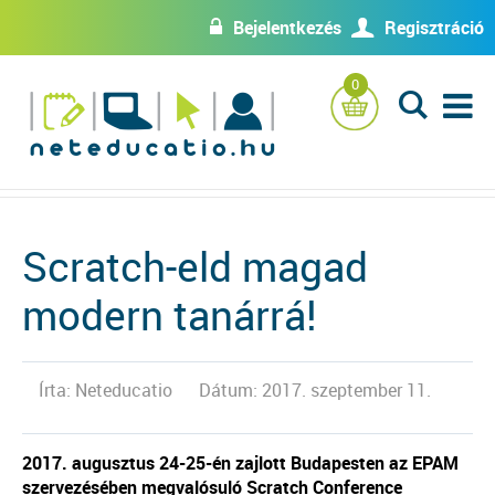
Bejelentkezés
Regisztráció
w
U
0
L
Scratch-eld magad
modern tanárrá!
Írta: Neteducatio
Dátum: 2017. szeptember 11.
2017. augusztus 24-25-én zajlott Budapesten az EPAM
szervezésében megvalósuló Scratch Conference