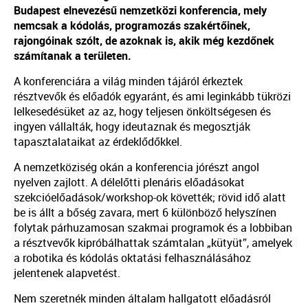
Budapest elnevezésű nemzetközi konferencia, mely
nemcsak a kódolás, programozás szakértőinek,
rajongóinak szólt, de azoknak is, akik még kezdőnek
számítanak a területen.
A konferenciára a világ minden tájáról érkeztek
résztvevők és előadók egyaránt, és ami leginkább tükrözi
lelkesedésüket az az, hogy teljesen önköltségesen és
ingyen vállalták, hogy ideutaznak és megosztják
tapasztalataikat az érdeklődőkkel.
A nemzetköziség okán a konferencia jórészt angol
nyelven zajlott. A délelőtti plenáris előadásokat
szekcióelőadások/workshop-ok követték; rövid idő alatt
be is állt a bőség zavara, mert 6 különböző helyszínen
folytak párhuzamosan szakmai programok és a lobbiban
a résztvevők kipróbálhattak számtalan „kütyüt”, amelyek
a robotika és kódolás oktatási felhasználásához
jelentenek alapvetést.
Nem szeretnék minden általam hallgatott előadásról