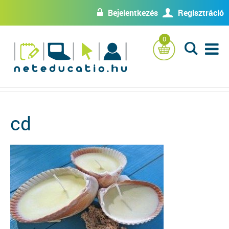
Bejelentkezés
Regisztráció
w
U
0
L
cd