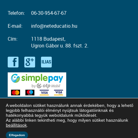
Telefon:
06-30-954-67-67
E-mail:
info@neteducatio.hu
Cím:
1118 Budapest,
Ugron Gábor u. 88. fszt. 2.
A weboldalon sütiket használunk annak érdekében, hogy a lehető
legjobb felhasználói élményt nyújtsuk látogatóinknak és
hatékonyabbá tegyük weboldalunk működését.
Az alábbi linken tekintheti meg, hogy milyen sütiket használunk
© Copyright 2016 - 2026. Neteducatio. Minden jog fenntartva!
beállítások
.
Honlaptervezés: Kreatív Vonalak
Elfogadom