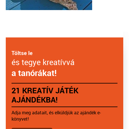
Töltse le
és tegye kreatívvá
a tanórákat!
21 KREATÍV JÁTÉK
AJÁNDÉKBA!
Adja meg adatait, és elküldjük az ajándék e-
könyvet!