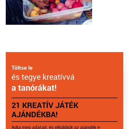
Töltse le
és tegye kreatívvá
a tanórákat!
21 KREATÍV JÁTÉK
AJÁNDÉKBA!
Adja meg adatait, és elküldjük az ajándék e-