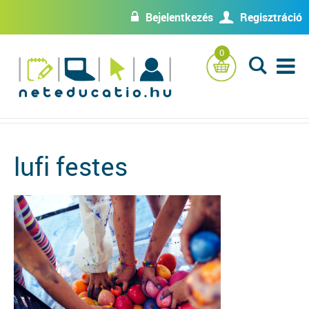
Bejelentkezés
Regisztráció
w
U
0
L
lufi festes