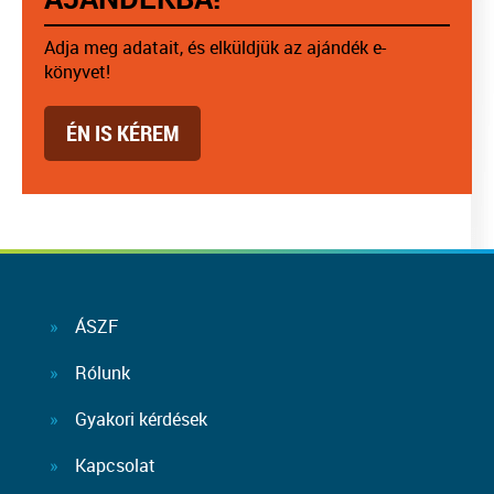
Adja meg adatait, és elküldjük az ajándék e-
könyvet!
ÉN IS KÉREM
ÁSZF
Rólunk
Gyakori kérdések
Kapcsolat