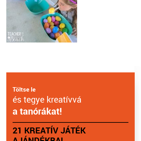
Töltse le
és tegye kreatívvá
a tanórákat!
21 KREATÍV JÁTÉK
AJÁNDÉKBA!