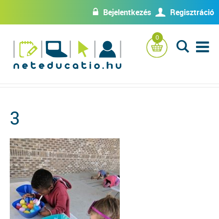
Bejelentkezés
Regisztráció
w
U
0
L
3