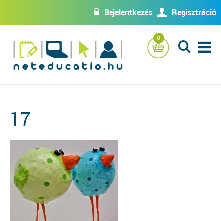
Bejelentkezés
Regisztráció
w
U
0
L
17