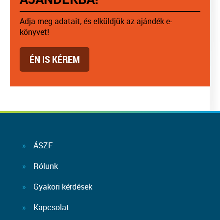
Adja meg adatait, és elküldjük az ajándék e-
könyvet!
ÉN IS KÉREM
ÁSZF
Rólunk
Gyakori kérdések
Kapcsolat