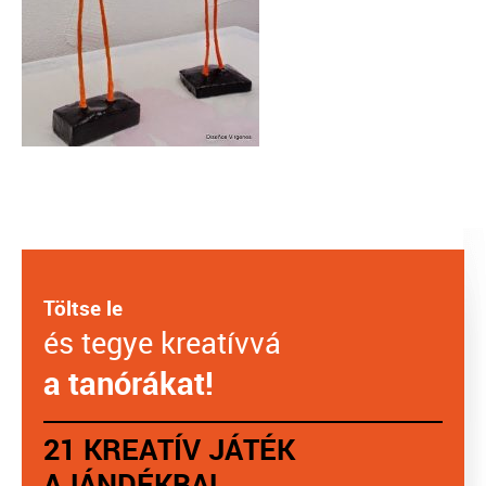
Töltse le
és tegye kreatívvá
a tanórákat!
21 KREATÍV JÁTÉK
AJÁNDÉKBA!