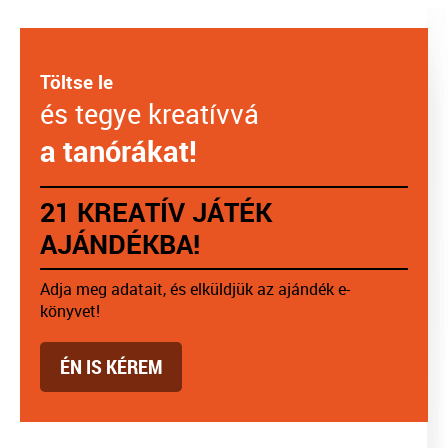
Töltse le
és tegye kreatívvá
a tanórákat!
21 KREATÍV JÁTÉK
AJÁNDÉKBA!
Adja meg adatait, és elküldjük az ajándék e-
könyvet!
ÉN IS KÉREM