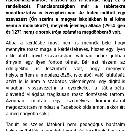
rendelkezés Franciaországban már a tabletekre
vonatkoztatva is érvényben van. Az Index indított egy
szavazást (Ön szerint a magyar iskolákban is el kéne
venni a mobilokat?), melynek jelenlegi állása (2914 igen
és 1271 nem) e sorok írója számára megdöbbentő volt.
Abba a kérdésbe most nem is mennék bele, hogy
mennyire rossz maga a kérdésfeltevés, hiszen egy ilyen
cikk alatti rövid szavazásban valóban nehéz jobban
árnyalni egy ilyen fontos témát. Bár azt hiszem, az
eddigiekből is leszűrhető volt, hogy mennyire
helytelenítem a mobileszközök iskolából való kitiltását,
azért le is írom a szabatos véleményem: egy digitális
világban visszavezetni a gyerekeket a tábla-kréta-
diavetítő világába tragikusan rossz döntésnek tartom.
Azonban miután egy személyes kommentárral
megosztottam mindezt a Facebook oldalamon, akkor ért
a még nagyobb sokk.
Tanult és széles látókörű nem pedagógus barátaim
helytelenítették a gondolataimat és kezdtünk hosszas