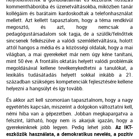
kommentháborúba és üzenetváltásokba, miközben tanár
kollégáim és barátaim kardoskodtak a telefonhasználat
mellett. Azt kellett tapasztalom, hogy a téma rendkívül
megosztó, és azt, hogy nemcsak a
pedagógustársadalom sok tagja, de a szülők/felnőttek
sincsenek felkészülve a valódi szemléletváltásra, holott
attól hangos a média és a közösségi oldalak, hogy a mai
világban, a mai gyerekeket már nem úgy kéne tanítani,
mint 50 éve. A frontális oktatás helyett valódi problémák
megoldásával kellene tevékenykedtetni a tanulókat, a
lexikális tudásátadás helyett sokkal inkább a 21.
században szükséges kompetenciák fejlesztésére kellene
helyezni a hangsúlyt és így tovább.
És akkor azt kell szomorúan tapasztalnom, hogy a nagy
egyetértés kapcsán, miszerint a dolgokon változtatni kell,
némi hiba van a gépezetben. Jobban megkapargatva a
felszínt, látható, hogy nem is akarjuk igazán, hogy a
gyerekeinknek jobb legyen. Pedig lehet jobb.
Az IKT-
eszközök használata, a demokratikus nevelés, a pozitív