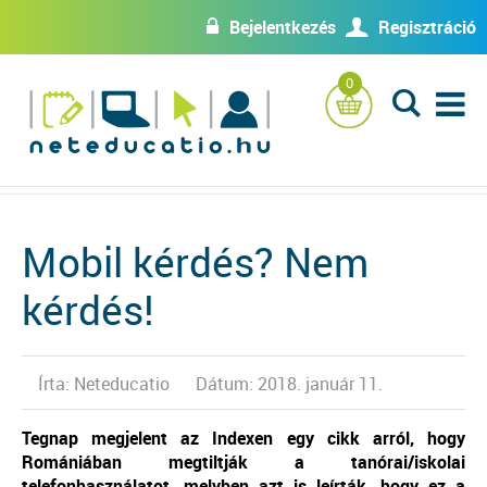
Bejelentkezés
Regisztráció
w
U
0
L
Mobil kérdés? Nem
kérdés!
Írta: Neteducatio
Dátum: 2018. január 11.
Tegnap megjelent az Indexen egy cikk arról, hogy
Romániában megtiltják a tanórai/iskolai
telefonhasználatot, melyben azt is leírták, hogy ez a