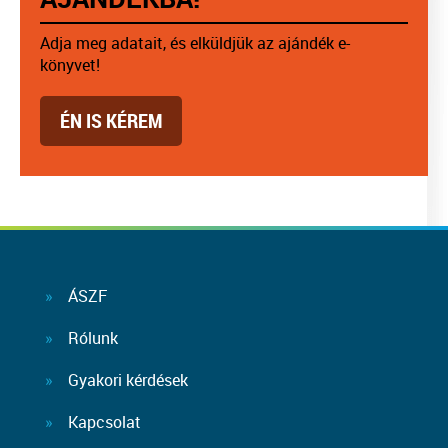
Adja meg adatait, és elküldjük az ajándék e-
könyvet!
ÉN IS KÉREM
ÁSZF
Rólunk
Gyakori kérdések
Kapcsolat