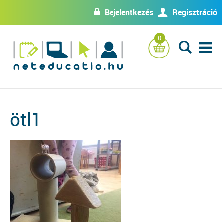
Bejelentkezés
Regisztráció
w
U
0
L
ötl1