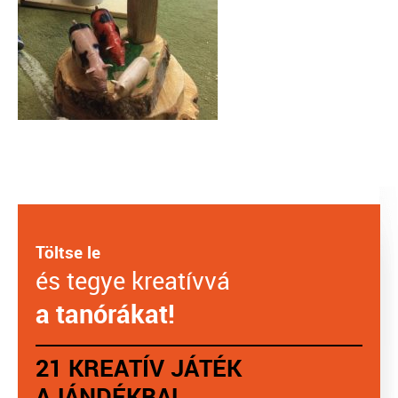
Töltse le
és tegye kreatívvá
a tanórákat!
21 KREATÍV JÁTÉK
AJÁNDÉKBA!