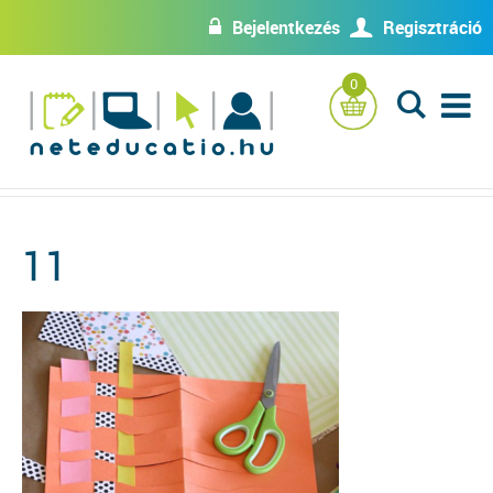
Bejelentkezés
Regisztráció
w
U
0
L
11