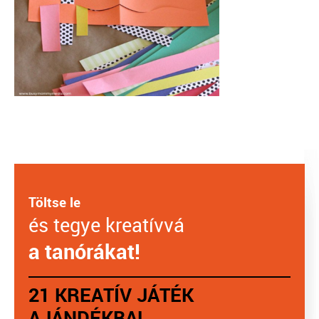
Töltse le
és tegye kreatívvá
a tanórákat!
21 KREATÍV JÁTÉK
AJÁNDÉKBA!