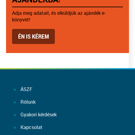
Adja meg adatait, és elküldjük az ajándék e-
könyvet!
ÉN IS KÉREM
ÁSZF
Rólunk
Gyakori kérdések
Kapcsolat