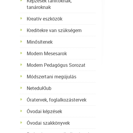
Képzések tanítóknak,
tanároknak
Kreatív eszközök
Kreditekre van szükségem
Minősítenek
Modern Mesesarok
Modern Pedagógus Sorozat
Módszertani megújulás
NeteduKlub
Óratervek, foglalkozástervek
Óvodai képzések
Óvodai szakkönyvek