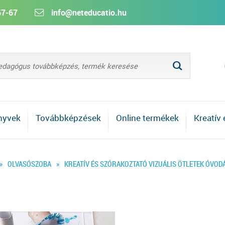
67-67
info@neteducatio.hu
L
nyvek
Továbbképzések
Online termékek
Kreatív
»
OLVASÓSZOBA
»
KREATÍV ÉS SZÓRAKOZTATÓ VIZUÁLIS ÖTLETEK ÓVOD