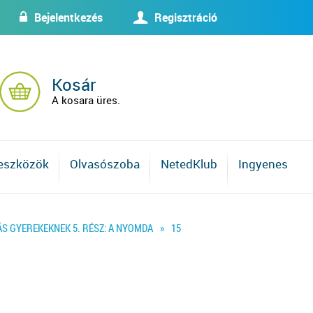
Bejelentkezés
Regisztráció
w
U
Kosár
A kosara üres.
 eszközök
Olvasószoba
NetedKlub
Ingyenes
ÁS GYEREKEKNEK 5. RÉSZ: A NYOMDA
»
15