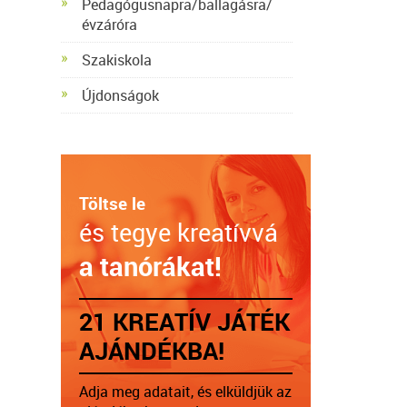
Pedagógusnapra/ballagásra/
évzáróra
Szakiskola
Újdonságok
Töltse le
és tegye kreatívvá
a tanórákat!
21 KREATÍV JÁTÉK
AJÁNDÉKBA!
Adja meg adatait, és elküldjük az