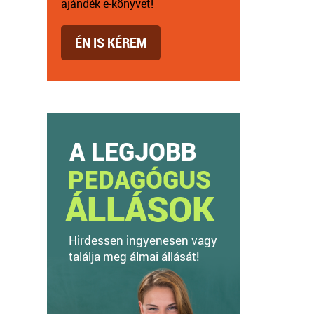
ajándék e-könyvet!
ÉN IS KÉREM