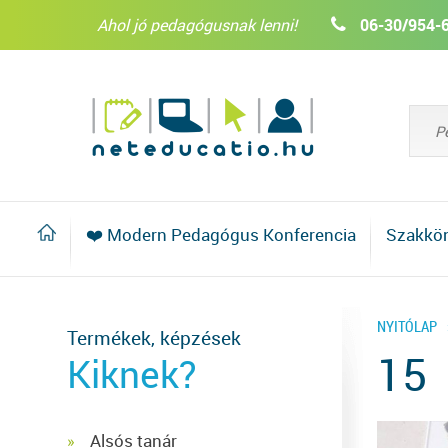
Ahol jó pedagógusnak lenni!
06-30/954-
❤️ Modern Pedagógus Konferencia
Szakkö
NYITÓLAP
Termékek, képzések
15
Kiknek?
Alsós tanár