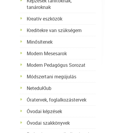
Képzések tanítóknak,
tanároknak
Kreatív eszközök
Kreditekre van szükségem
Minősítenek
Modern Mesesarok
Modern Pedagógus Sorozat
Módszertani megújulás
NeteduKlub
Óratervek, foglalkozástervek
Óvodai képzések
Óvodai szakkönyvek