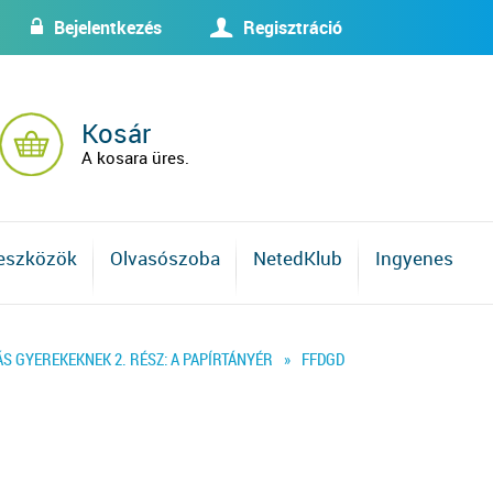
Bejelentkezés
Regisztráció
w
U
Kosár
A kosara üres.
 eszközök
Olvasószoba
NetedKlub
Ingyenes
S GYEREKEKNEK 2. RÉSZ: A PAPÍRTÁNYÉR
»
FFDGD