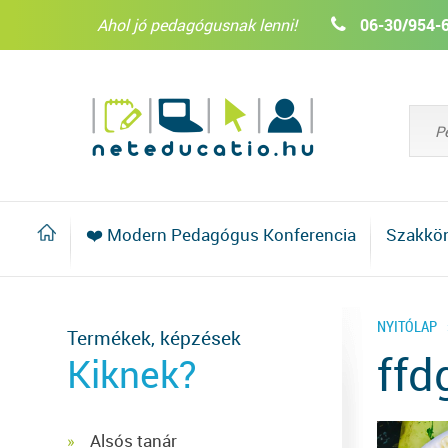
Ahol jó pedagógusnak lenni!
06-30/954-
❤️ Modern Pedagógus Konferencia
Szakkö
NYITÓLAP
Termékek, képzések
ffd
Kiknek?
Alsós tanár