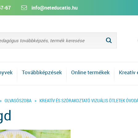
67-67
info@neteducatio.hu
L
nyvek
Továbbképzések
Online termékek
Kreatív
»
OLVASÓSZOBA
»
KREATÍV ÉS SZÓRAKOZTATÓ VIZUÁLIS ÖTLETEK ÓVODÁ
gd