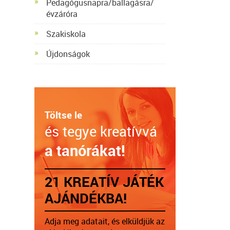
Pedagógusnapra/ballagásra/
évzáróra
Szakiskola
Újdonságok
Töltse le
és tegye kreatívvá
a tanórákat!
21 KREATÍV JÁTÉK
AJÁNDÉKBA!
Adja meg adatait, és elküldjük az