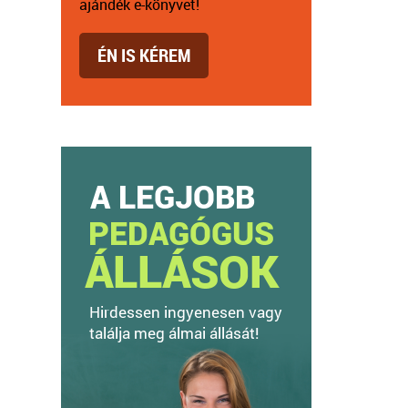
ajándék e-könyvet!
ÉN IS KÉREM