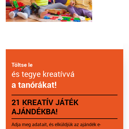
Töltse le
és tegye kreatívvá
a tanórákat!
21 KREATÍV JÁTÉK
AJÁNDÉKBA!
Adja meg adatait, és elküldjük az ajándék e-