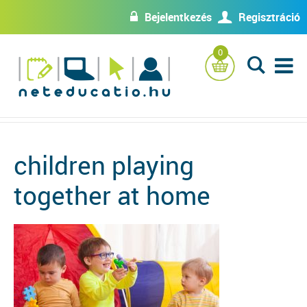
Bejelentkezés
Regisztráció
w
U
0
L
children playing
together at home