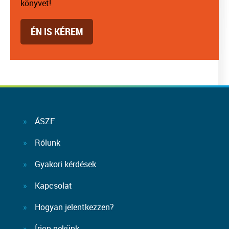
könyvet!
ÉN IS KÉREM
ÁSZF
Rólunk
Gyakori kérdések
Kapcsolat
Hogyan jelentkezzen?
Írjon nekünk