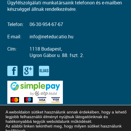
Ügyfélszolgálati munkatársaink telefonon és e-mailben
készséggel állnak rendelkezésére.
Telefon:
06-30-954-67-67
E-mail:
info@neteducatio.hu
Cím:
1118 Budapest,
Ugron Gábor u. 88. fszt. 2.
A weboldalon sütiket használunk annak érdekében, hogy a lehető
legjobb felhasználói élményt nyújtsuk látogatóinknak és
hatékonyabbá tegyük weboldalunk működését.
Az alábbi linken tekintheti meg, hogy milyen sütiket használunk
© Copyright 2016 - 2026. Neteducatio. Minden jog fenntartva!
beállítások
.