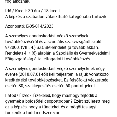
foglalkoznak.
Idő / Kredit: 30 óra / 18 kredit
A képzés a szabadon választható kategóriába tartozik.
Azonosító: E-05-014/2023
A személyes gondoskodást végző személyek
továbbképzéséről és a szociális szakvizsgáról szóló
9/2000. (VIII. 4.) SZCSM-rendelet (a továbbiakban:
Rendelet) 4. § (6) alapján a Szociális és Gyermekvédelmi
Főigazgatóság által elfogadott továbbképzés.
A személyes gondoskodást végző személyeknek négy
évente (2018.07.01-től) kell teljesíteni a rájuk vonatkozó
kreditértékű továbbképzéseket. Ez felsőfokú végzettség
esetén 80, szakképesítés esetén 60 pontot jelent.
Látod? Érzed? Érzékeled, hogy máshogy fejlődik a
gyermek a bölcsődei csoportodban? Ezért született meg
ez a képzés, hogy a tüneteket és a mögöttes agyi
funkciókra tudd rendszerezni.