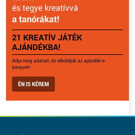
és tegye kreatívvá
a tanórákat!
21 KREATÍV JÁTÉK
AJÁNDÉKBA!
Adja meg adatait, és elküldjük az ajándék e-
könyvet!
ÉN IS KÉREM