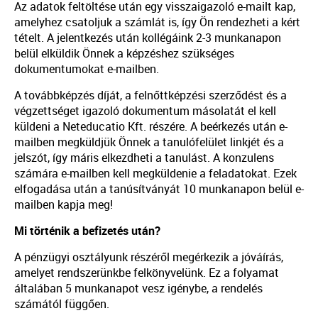
Az adatok feltöltése után egy visszaigazoló e-mailt kap,
amelyhez csatoljuk a számlát is, így Ön rendezheti a kért
tételt. A jelentkezés után kollégáink 2-3 munkanapon
belül elküldik Önnek a képzéshez szükséges
dokumentumokat e-mailben.
A továbbképzés díját, a felnőttképzési szerződést és a
végzettséget igazoló dokumentum másolatát el kell
küldeni a Neteducatio Kft. részére. A beérkezés után e-
mailben megküldjük Önnek a tanulófelület linkjét és a
jelszót, így máris elkezdheti a tanulást. A konzulens
számára e-mailben kell megküldenie a feladatokat. Ezek
elfogadása után a tanúsítványát 10 munkanapon belül e-
mailben kapja meg!
Mi történik a befizetés után?
A pénzügyi osztályunk részéről megérkezik a jóváírás,
amelyet rendszerünkbe felkönyvelünk. Ez a folyamat
általában 5 munkanapot vesz igénybe, a rendelés
számától függően.