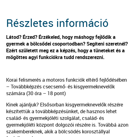
Részletes információ
Látod? Érzed? Érzékeled, hogy máshogy fejlődik a
gyermek a bölcsődei csoportodban? Segíteni szeretnél?
Ezért született meg ez a képzés, hogy a tüneteket és a
mögöttes agyi funkciókra tudd rendszerezni.
Korai felismerés a motoros funkciók eltérő fejlődésében
– Továbbképzés csecsemő- és kisgyermeknevelők
számára (30 óra – 18 pont)
Kinek ajánljuk? Elsősorban kisgyermeknevelők részére
készítettük a továbbképzésünket, de hasznos lehet
család- és gyermekjóléti szolgálat, család- és
gyermekjóléti központ dolgozói részére is. Továbbá azon
szakembereknek, akik a bölcsödés korosztállyal