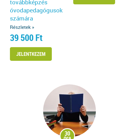
továbbképzés
óvodapedagógusok
számára
Részletek »
39 500
Ft
JELENTKEZEM
30
óra