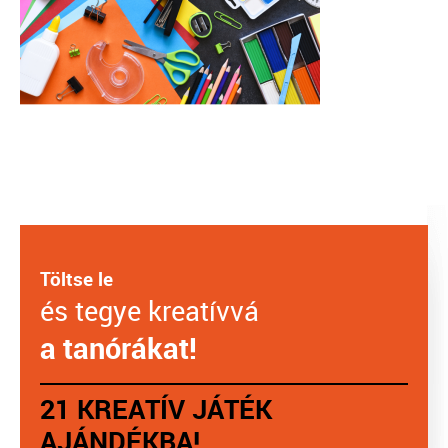
Töltse le
és tegye kreatívvá
a tanórákat!
21 KREATÍV JÁTÉK
AJÁNDÉKBA!