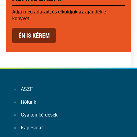
Adja meg adatait, és elküldjük az ajándék e-
könyvet!
ÉN IS KÉREM
ÁSZF
Rólunk
Gyakori kérdések
Kapcsolat