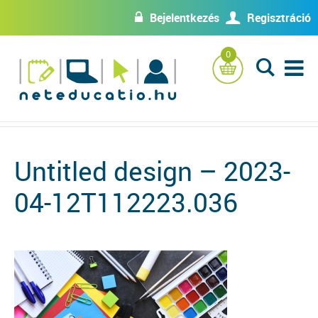
Bejelentkezés
Regisztráció
w
U
0
L
Untitled design – 2023-
04-12T112223.036