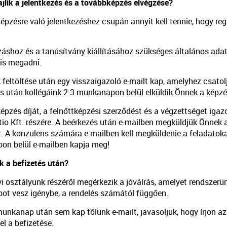
jlik a jelentkezés és a továbbképzés elvégzése?
épzésre való jelentkezéshez csupán annyit kell tennie, hogy re
áshoz és a tanúsítvány kiállításához szükséges általános ada
is megadni.
feltöltése után egy visszaigazoló e-mailt kap, amelyhez csatolju
és után kollégáink 2-3 munkanapon belül elküldik Önnek a ké
épzés díját, a felnőttképzési szerződést és a végzettséget iga
o Kft. részére. A beérkezés után e-mailben megküldjük Önnek a ta
t. A konzulens számára e-mailben kell megküldenie a feladatok
n belül e-mailben kapja meg!
ik a befizetés után?
i osztályunk részéről megérkezik a jóváírás, amelyet rendszerü
t vesz igénybe, a rendelés számától függően.
munkanap után sem kap tőlünk e-mailt, javasoljuk, hogy írjon a
el a befizetése.