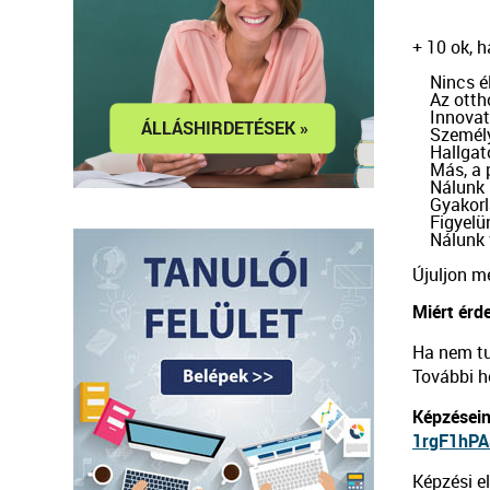
+ 10 ok, 
    Nincs
    Az ot
    Innova
    Szemé
    Hallga
    Más, a
    Nálunk
    Gyakor
    Figyel
    Nálunk
Újuljon m
Miért érd
Ha nem tu
További h
Képzésein
1rgF1hPA
Képzési e