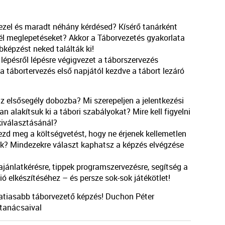
ezel és maradt néhány kérdésed? Kísérő tanárként
él meglepetéseket? Akkor a Táborvezetés gyakorlata
bképzést neked találták ki!
lépésről lépésre végigvezet a táborszervezés
a tábortervezés első napjától kezdve a tábort lezáró
az elsősegély dobozba? Mi szerepeljen a jelentkezési
n alakítsuk ki a tábori szabályokat? Mire kell figyelni
kiválasztásánál?
zd meg a költségvetést, hogy ne érjenek kellemetlen
k? Mindezekre választ kaphatsz a képzés elvégzése
jánlatkérésre, tippek programszervezésre, segítség a
 elkészítéséhez – és persze sok-sok játékötlet!
atiasabb táborvezető képzés! Duchon Péter
 tanácsaival