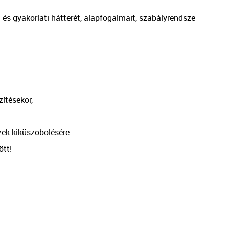
 és gyakorlati hátterét, alapfogalmait, szabályrendszerét és k
ítésekor,

ek kiküszöbölésére.

tt!
