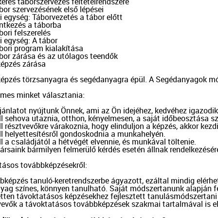
i egység: Táborvezetés a tábor előtt

i egység: A tábor

épzés zárása

épzés törzsanyagra és segédanyagra épül. A Segédanyagok módsze
emes minket választania:

ajánlatot nyújtunk Önnek, ami az Ön idejéhez, kedvéhez igazodik.
ll sehova utaznia, otthon, kényelmesen, a saját időbeosztása sze
ll résztvevőkre várakoznia, hogy elinduljon a képzés, akkor kezdi
ll helyettesítésről gondoskodnia a munkahelyén.

ll a családjától a hétvégét elvennie, és munkával töltenie.

társaink bármilyen felmerülő kérdés esetén állnak rendelkezésé
tásos továbbképzésekről:

bbképzés tanuló-keretrendszerbe ágyazott, ezáltal mindig elérhet
anyag színes, könnyen tanulható. Saját módszertanunk alapján fe
ezetten távoktatásos képzésekhez fejlesztett tanulásmódszertani
ztvevők a távoktatásos továbbképzések szakmai tartalmával is e