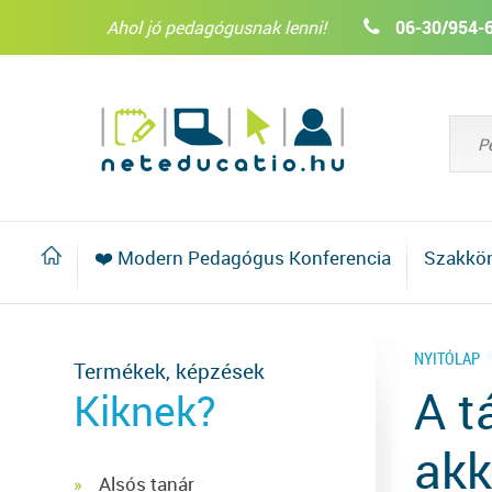
Ahol jó pedagógusnak lenni!
06-30/954-
❤️ Modern Pedagógus Konferencia
Szakkö
NYITÓLAP
Termékek, képzések
A t
Kiknek?
akk
Alsós tanár