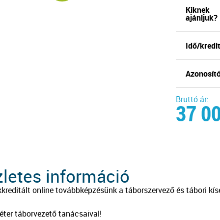
Kiknek
ajánljuk?
Idő/kredit
Azonosító
Bruttó ár:
37 0
letes információ
kkreditált online továbbképzésünk a táborszervező és tábori k
ter táborvezető tanácsaival!
