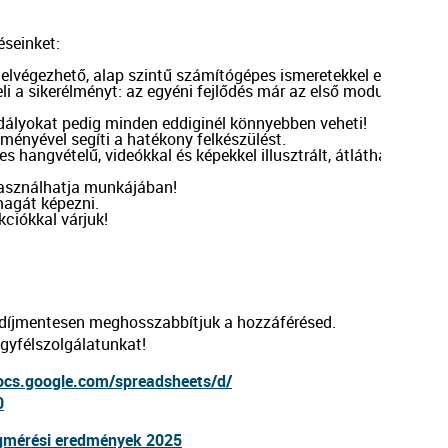
seinket:

 elvégezhető, alap szintű számítógépes ismeretekkel elsajátíth
i a sikerélményt: az egyéni fejlődés már az első modulok után k
dályokat pedig minden eddiginél könnyebben veheti!

ményével segíti a hatékony felkészülést.

s hangvételű, videókkal és képekkel illusztrált, átlátható tanan
lhasználhatja munkájában!

magát képezni.

ciókkal várjuk!

 díjmentesen meghosszabbítjuk a hozzáférésed.
ügyfélszolgálatunkat!
ocs.google.com/
spreadsheets/d/
0
égmérési eredmények 2025