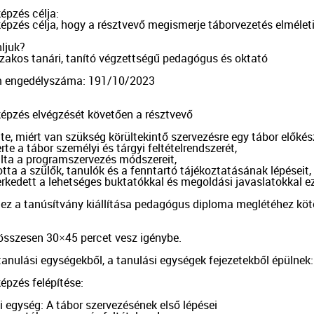
pzés célja: 

épzés célja, hogy a résztvevő megismerje táborvezetés elméleti
ljuk?

zakos tanári, tanító végzettségű pedagógus és oktató

m engedélyszáma: 191/10/2023

épzés elvégzését követően a résztvevő

te, miért van szükség körültekintő szervezésre egy tábor előkész
te a tábor személyi és tárgyi feltételrendszerét,

lta a programszervezés módszereit,

totta a szülők, tanulók és a fenntartó tájékoztatásának lépéseit,

rkedett a lehetséges buktatókkal és megoldási javaslatokkal ez
ez a tanúsítvány kiállítása pedagógus diploma meglétéhez kötö
összesen 30×45 percet vesz igénybe.

anulási egységekből, a tanulási egységek fejezetekből épülnek:

pzés felépítése: 

i egység: A tábor szervezésének első lépései
