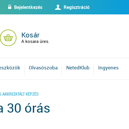
Bejelentkezés
Regisztráció
w
U
Kosár
A kosara üres.
 eszközök
Olvasószoba
NetedKlub
Ingyenes
S AKKREDITÁLT KÉPZÉS
a 30 órás