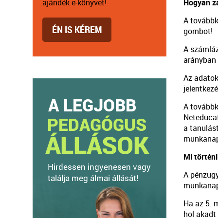
ajándék e-könyvet!
Hogyan za
A továbbk
ÉN IS KÉREM
gombot!
A számláz
arányban 
Az adatok 
jelentkez
A továbbk
Neteducati
a tanulás
munkanapo
Mi történ
A pénzügy
munkanapo
Ha az 5. 
hol akadt 