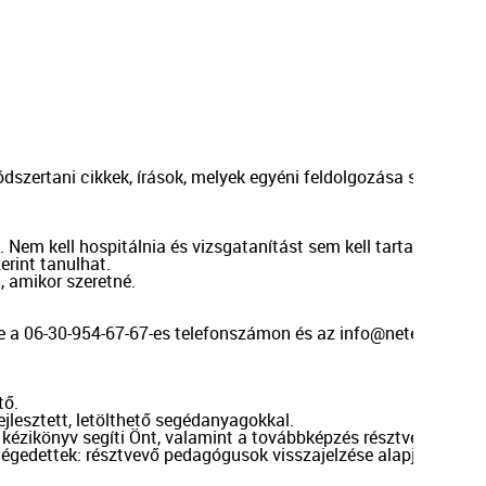
rtani cikkek, írások, melyek egyéni feldolgozása segíti a törz
 Nem kell hospitálnia és vizsgatanítást sem kell tartania.

rint tanulhat.

, amikor szeretné.

re a 06-30-954-67-67-es telefonszámon és az info@neteducato.h
ő.

jlesztett, letölthető segédanyagokkal.

 kézikönyv segíti Önt, valamint a továbbképzés résztvevőivel fó
légedettek: résztvevő pedagógusok visszajelzése alapján megke