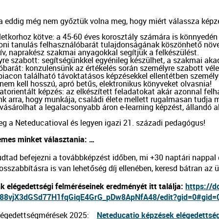
ha eddig még nem győztük volna meg, hogy miért válassza képzé
 életkorhoz kötve: a 45-60 éves korosztály számára is könnyedén
thoni tanulás felhasználóbarát tulajdonságának köszönhető növel
tív, naprakész szakmai anyagokkal segítjük a felkészülést.

lyre szabott: segítségünkkel egyénileg készülhet, a szakmai aka
tóbarát: konzulensünk az értékelés során személyre szabott véle
 piacon található távoktatásos képzésekkel ellentétben személye
 nem kell hosszú, apró betűs, elektronikus könyveket olvasnia!

latorientált képzés: az elkészített feladatokat akár azonnal fe
ünk arra, hogy munkája, családi élete mellett rugalmasan tudja 
 vásárolhat a legalacsonyabb áron e-learning képzést, állandó ak
eg a Neteducatioval és legyen igazi 21. századi pedagógus!
emes minket választania: …
dtad befejezni a továbbképzést időben, mi +30 naptári nappal
osszabbításra is van lehetőség díj ellenében, keresd bátran az 
k elégedettségi felméréseinek eredményét itt találja:
https://d
88vjX3dGSd77H1fqGiqE4G
rG_pDw8ApNfA48/edit?gid=0#gid=
légedettségmérések 2025:
Neteducatio képzések elégedetts