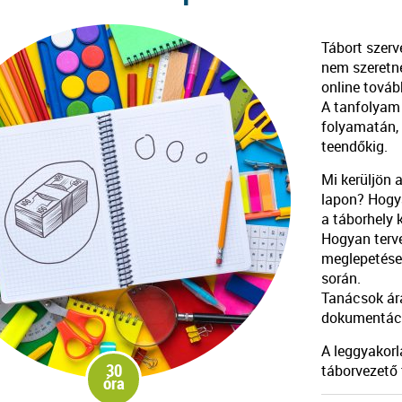
Tábort szerv
nem szeretn
online továb
A tanfolyam 
folyamatán, 
teendőkig.
Mi kerüljön 
lapon? Hogya
a táborhely 
Hogyan terve
meglepetése
során.
Tanácsok ára
dokumentáció
A leggyakorl
30
táborvezető
óra