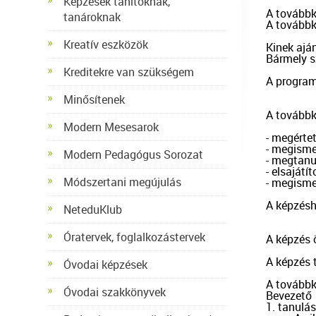
Képzések tanítóknak,
A továbbké
tanároknak
A továbbk
Kreatív eszközök
Kinek aján
Bármely s
Kreditekre van szükségem
A progra
Minősítenek
A továbbk
Modern Mesesarok
- megértet
- megismer
Modern Pedagógus Sorozat
- megtanu
- elsajátí
Módszertani megújulás
- megisme
A képzésh
NeteduKlub
Óratervek, foglalkozástervek
A képzés 
A képzés t
Óvodai képzések
A továbbké
Óvodai szakkönyvek
Bevezető

1. tanulás