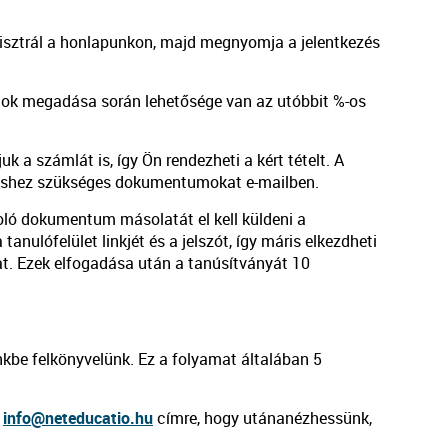
gisztrál a honlapunkon, majd megnyomja a jelentkezés
tok megadása során lehetősége van az utóbbit %-os
k a számlát is, így Ön rendezheti a kért tételt. A
pzéshez szükséges dokumentumokat e-mailben.
zoló dokumentum másolatát el kell küldeni a
nulófelület linkjét és a jelszót, így máris elkezdheti
at. Ezek elfogadása után a tanúsítványát 10
nkbe felkönyvelünk. Ez a folyamat általában 5
z
info@neteducatio.hu
címre, hogy utánanézhessünk,