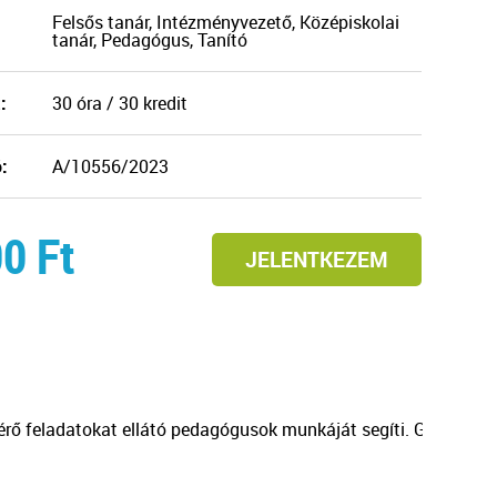
Felsős tanár, Intézményvezető, Középiskolai
tanár, Pedagógus, Tanító
:
30 óra / 30 kredit
:
A/10556/2023
00
Ft
JELENTKEZEM
ísérő feladatokat ellátó pedagógusok munkáját segíti. Gyakorla