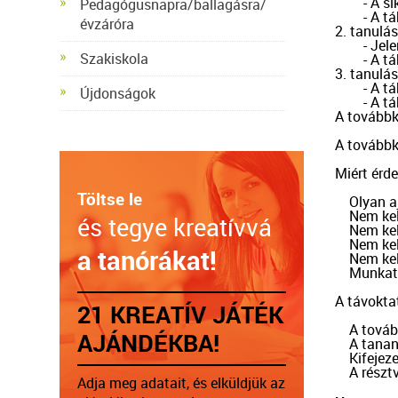
	- A sikeres táborszervezés feltételrendszere

Pedagógusnapra/ballagásra/
	- A tábor szervezésének első lépései

évzáróra
2. tanulás
	- Jelentkezés a táborba

Szakiskola
	- A tábori felszerelés

3. tanulás
	- A tábori program kialakítása

Újdonságok
	- A tábor zárása és az utólagos teendők

A továbbk
A továbbk
Miért érd
Töltse le
    Olyan 
    Nem ke
és tegye kreatívvá
    Nem ke
    Nem ke
a tanórákat!
    Nem ke
    Munka
A távokta
21 KREATÍV JÁTÉK
    A tová
AJÁNDÉKBA!
    A tan
    Kifej
    A rés
Adja meg adatait, és elküldjük az