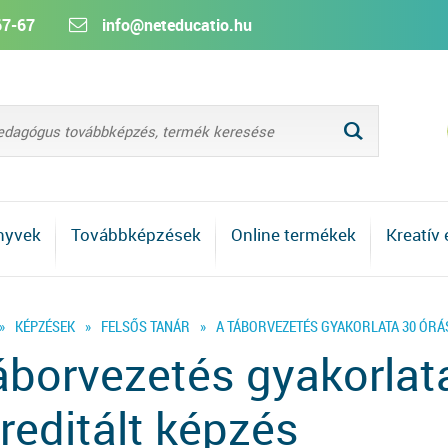
67-67
info@neteducatio.hu
L
nyvek
Továbbképzések
Online termékek
Kreatív
»
KÉPZÉSEK
»
FELSŐS TANÁR
»
A TÁBORVEZETÉS GYAKORLATA 30 ÓRÁ
áborvezetés gyakorlat
reditált képzés