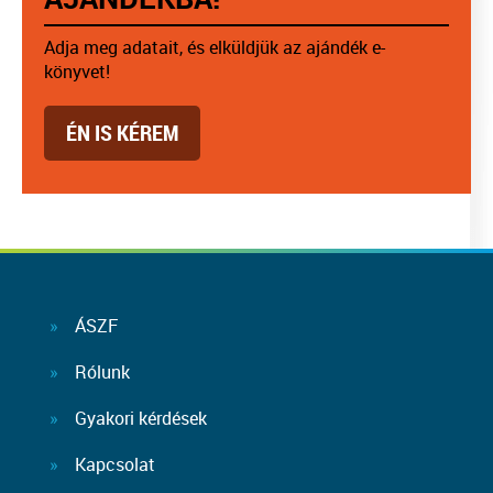
Adja meg adatait, és elküldjük az ajándék e-
könyvet!
ÉN IS KÉREM
ÁSZF
Rólunk
Gyakori kérdések
Kapcsolat