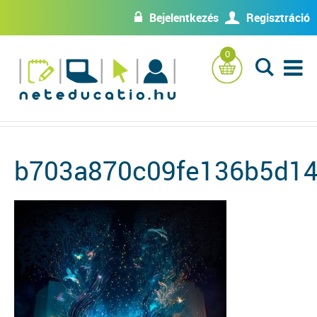
Bejelentkezés
Regisztráció
w
U
0
L
b703a870c09fe136b5d14