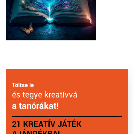
Töltse le
és tegye kreatívvá
a tanórákat!
21 KREATÍV JÁTÉK
AJÁNDÉKBA!