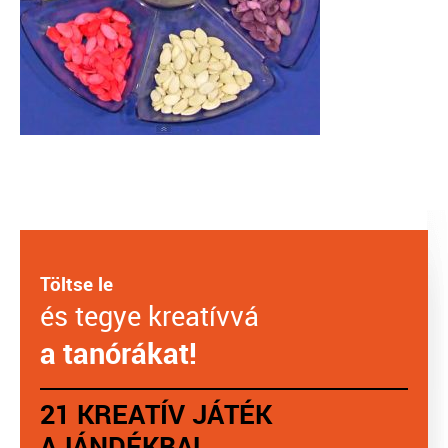
Töltse le
és tegye kreatívvá
a tanórákat!
21 KREATÍV JÁTÉK
AJÁNDÉKBA!