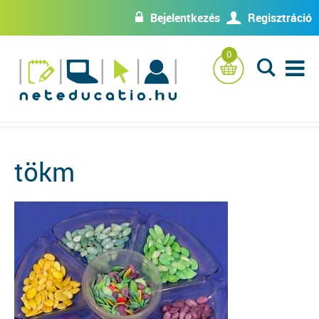
Bejelentkezés
Regisztráció
w
U
0
L
tökm