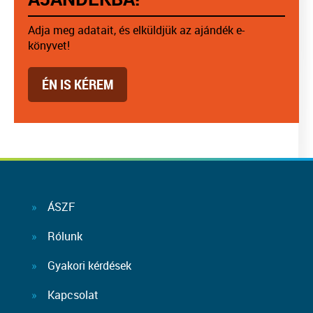
Adja meg adatait, és elküldjük az ajándék e-
könyvet!
ÉN IS KÉREM
ÁSZF
Rólunk
Gyakori kérdések
Kapcsolat