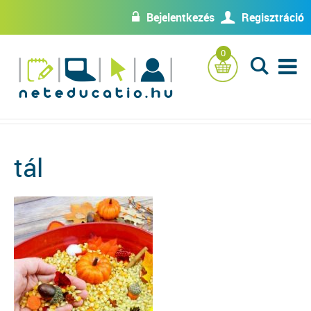
Bejelentkezés
Regisztráció
w
U
0
L
tál