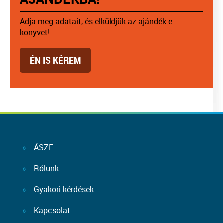
Adja meg adatait, és elküldjük az ajándék e-
könyvet!
ÉN IS KÉREM
ÁSZF
Rólunk
Gyakori kérdések
Kapcsolat