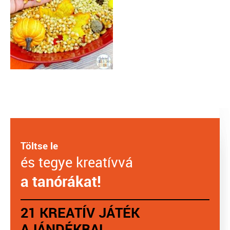
Töltse le
és tegye kreatívvá
a tanórákat!
21 KREATÍV JÁTÉK
AJÁNDÉKBA!