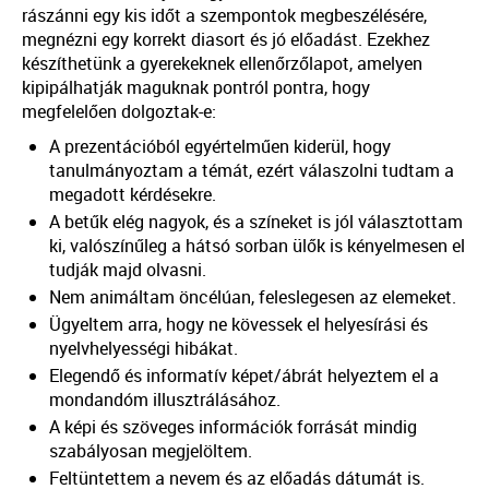
rászánni egy kis időt a szempontok megbeszélésére,
megnézni egy korrekt diasort és jó előadást. Ezekhez
készíthetünk a gyerekeknek ellenőrzőlapot, amelyen
kipipálhatják maguknak pontról pontra, hogy
megfelelően dolgoztak-e:
A prezentációból egyértelműen kiderül, hogy
tanulmányoztam a témát, ezért válaszolni tudtam a
megadott kérdésekre.
A betűk elég nagyok, és a színeket is jól választottam
ki, valószínűleg a hátsó sorban ülők is kényelmesen el
tudják majd olvasni.
Nem animáltam öncélúan, feleslegesen az elemeket.
Ügyeltem arra, hogy ne kövessek el helyesírási és
nyelvhelyességi hibákat.
Elegendő és informatív képet/ábrát helyeztem el a
mondandóm illusztrálásához.
A képi és szöveges információk forrását mindig
szabályosan megjelöltem.
Feltüntettem a nevem és az előadás dátumát is.