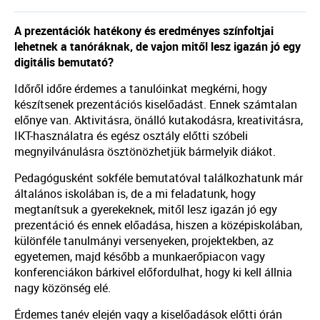
A prezentációk hatékony és eredményes színfoltjai
lehetnek a tanóráknak, de vajon mitől lesz igazán jó egy
digitális bemutató?
Időről időre érdemes a tanulóinkat megkérni, hogy
készítsenek prezentációs kiselőadást. Ennek számtalan
előnye van. Aktivitásra, önálló kutakodásra, kreativitásra,
IKT-használatra és egész osztály előtti szóbeli
megnyilvánulásra ösztönözhetjük bármelyik diákot.
Pedagógusként sokféle bemutatóval találkozhatunk már
általános iskolában is, de a mi feladatunk, hogy
megtanítsuk a gyerekeknek, mitől lesz igazán jó egy
prezentáció és ennek előadása, hiszen a középiskolában,
különféle tanulmányi versenyeken, projektekben, az
egyetemen, majd később a munkaerőpiacon vagy
konferenciákon bárkivel előfordulhat, hogy ki kell állnia
nagy közönség elé.
Érdemes tanév elején vagy a kiselőadások előtti órán