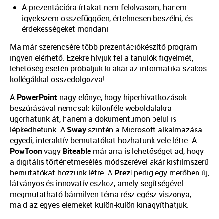
A prezentációra írtakat nem felolvasom, hanem
igyekszem összefüggően, értelmesen beszélni, és
érdekességeket mondani.
Ma már szerencsére több prezentációkészítő program
ingyen elérhető. Ezekre hívjuk fel a tanulók figyelmét,
lehetőség esetén próbáljuk ki akár az informatika szakos
kollégákkal összedolgozva!
A
PowerPoint
nagy előnye, hogy hiperhivatkozások
beszúrásával nemcsak különféle weboldalakra
ugorhatunk át, hanem a dokumentumon belül is
lépkedhetünk. A
Sway
szintén a Microsoft alkalmazása:
egyedi, interaktív bemutatókat hozhatunk vele létre. A
PowToon
vagy
Biteable
már arra is lehetőséget ad, hogy
a digitális történetmesélés módszerével akár kisfilmszerű
bemutatókat hozzunk létre. A
Prezi
pedig egy merőben új,
látványos és innovatív eszköz, amely segítségével
megmutatható bármilyen téma rész-egész viszonya,
majd az egyes elemeket külön-külön kinagyíthatjuk.