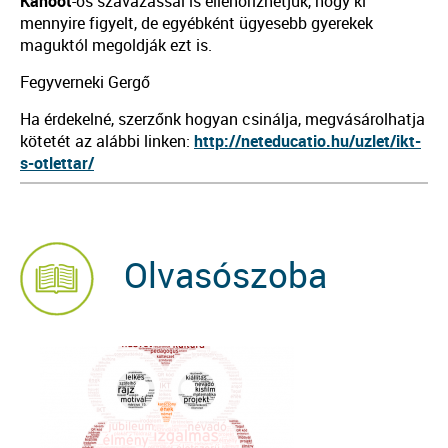
Kahoot
-os szavazással is ellenőrizhetjük, hogy ki
mennyire figyelt, de egyébként ügyesebb gyerekek
maguktól megoldják ezt is.
Fegyverneki Gergő
Ha érdekelné, szerzőnk hogyan csinálja, megvásárolhatja
kötetét az alábbi linken:
http://neteducatio.hu/uzlet/ikt-
s-otlettar/
Olvasószoba