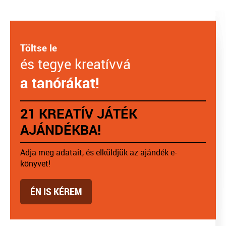
Töltse le
és tegye kreatívvá
a tanórákat!
21 KREATÍV JÁTÉK
AJÁNDÉKBA!
Adja meg adatait, és elküldjük az ajándék e-
könyvet!
ÉN IS KÉREM