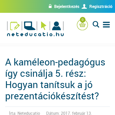
Bejelentkezés
Regisztráció
w
U
0
L
A kaméleon-pedagógus
így csinálja 5. rész:
Hogyan tanítsuk a jó
prezentációkészítést?
Írta: Neteducatio
Dátum: 2017. február 13.