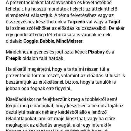
A prezentációnkat látványosabbá és követhetőbbé
tehetjük, ha hosszú mondatok helyett az áttekinthető
elrendezést választjuk. A téma felvetéséhez vagy az
összegzéshez készíthetünk a
Tagxedo
-val vagy a
Tagul
-
lal színes szófelhőket az előadás kulcsszavaiból. De akár
egy gondolattérkép létrehozására is vannak remek
oldalak:
Coggle
,
Bubble
,
MindMeister
.
Mindehhez ingyenes és jogtiszta képek
Pixabay
és a
Freepik
oldalon találhatóak.
Ha sikerül megértetni, hogy a tartalmi részen túl a
prezentáció formai részét, valamint az előadás stílusát is
beszámítjuk az értékelésnél, biztos, hogy a tanulók is
jobban oda fognak erre figyelni.
Kiselőadáskor ne felejtkezzünk meg a többiekről sem!
Kérjük meg előadónkat, hogy készítsen a bemutatójához
osztálytársainak néhány kérdésből álló ellenőrző
feladatlapokat, amiket majd kioszthat, vagy ha előre
megkapjuk az előadás anyagát, akár egy interaktív