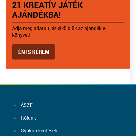
21 KREATÍV JÁTÉK
AJÁNDÉKBA!
Adja meg adatait, és elküldjük az ajándék e-
könyvet!
ÉN IS KÉREM
ÁSZF
Rólunk
Gyakori kérdések