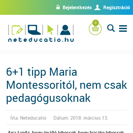
Bejelentkezés
Regisztráció
w
U
0
L
6+1 tipp Maria
Montessoritól, nem csak
pedagógusoknak
Írta: Neteducatio
Dátum: 2018. március 13.
„Arra taníts, hogy önálló lehessek, hogy büszke lehessek