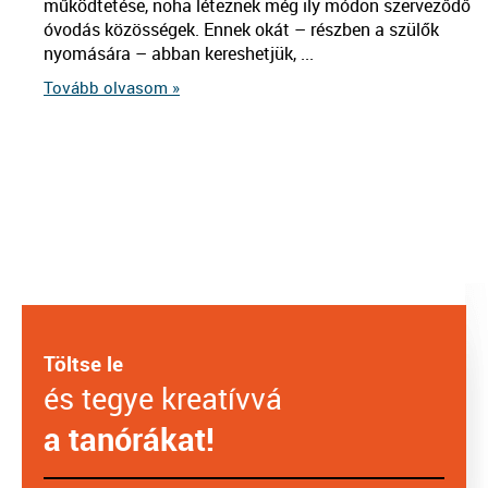
működtetése, noha léteznek még ily módon szerveződő
óvodás közösségek. Ennek okát – részben a szülők
nyomására – abban kereshetjük, ...
Tovább olvasom »
Töltse le
és tegye kreatívvá
a tanórákat!