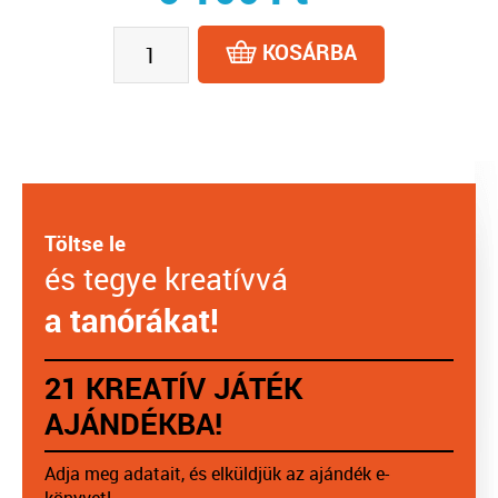
KOSÁRBA
Töltse le
és tegye kreatívvá
a tanórákat!
21 KREATÍV JÁTÉK
AJÁNDÉKBA!
Adja meg adatait, és elküldjük az ajándék e-