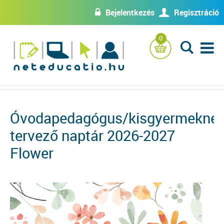
Bejelentkezés
Regisztráció
w
U
0
L
Óvodapedagógus/kisgyermeknev
tervező naptár 2026-2027
Flower