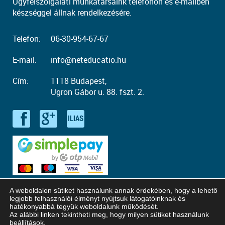
Ügyfélszolgálati munkatársaink telefonon és e-mailben
készséggel állnak rendelkezésére.
Telefon:
06-30-954-67-67
E-mail:
info@neteducatio.hu
Cím:
1118 Budapest,
Ugron Gábor u. 88. fszt. 2.
A weboldalon sütiket használunk annak érdekében, hogy a lehető
legjobb felhasználói élményt nyújtsuk látogatóinknak és
hatékonyabbá tegyük weboldalunk működését.
Az alábbi linken tekintheti meg, hogy milyen sütiket használunk
© Copyright 2016 - 2026. Neteducatio. Minden jog fenntartva!
beállítások
.