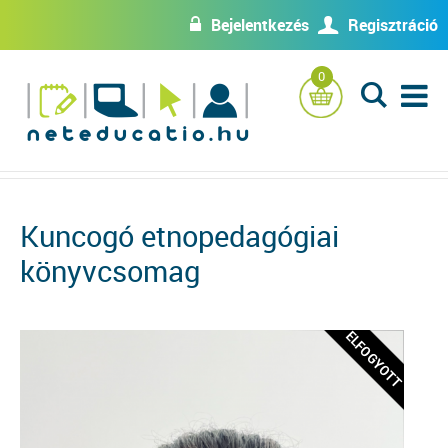
Bejelentkezés
Regisztráció
w
U
0
L
Kuncogó etnopedagógiai
könyvcsomag