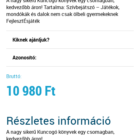
A nagy sikerű Kuncogó könyvek egy csomagban,
kedvezőbb áron! Tartalma: Szívbejátszó – Játékok,
mondókák és dalok nem csak ölbeli gyermekeknek
FejlesztÉsjáték
Kiknek ajánljuk?
Azonosító:
Bruttó:
10 980
Ft
Részletes információ
A nagy sikerű Kuncogó könyvek egy csomagban,
kedvezőbb áron!