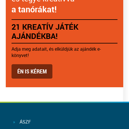
a tanórákat!
21 KREATÍV JÁTÉK
AJÁNDÉKBA!
Adja meg adatait, és elküldjük az ajándék e-
könyvet!
ÉN IS KÉREM
ÁSZF