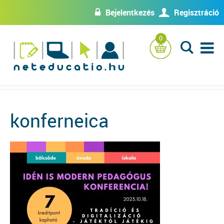
Bejelentkezés
Regisztráció
w
U
0
L
konferneica