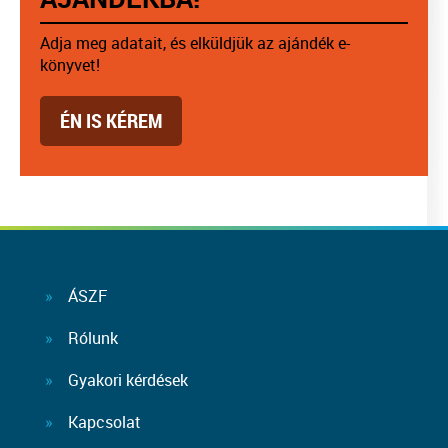
Adja meg adatait, és elküldjük az ajándék e-
könyvet!
ÉN IS KÉREM
ÁSZF
Rólunk
Gyakori kérdések
Kapcsolat