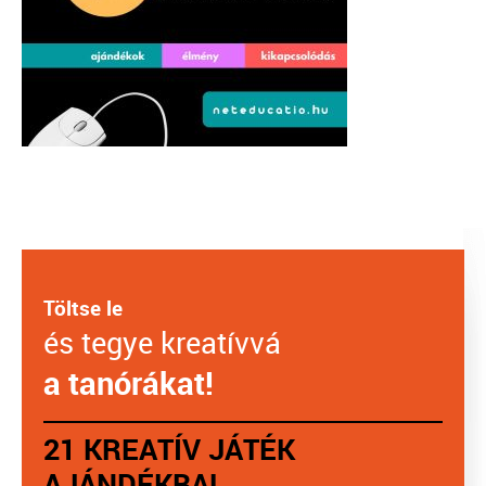
Töltse le
és tegye kreatívvá
a tanórákat!
21 KREATÍV JÁTÉK
AJÁNDÉKBA!