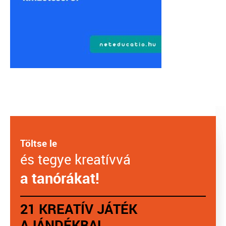
Töltse le
és tegye kreatívvá
a tanórákat!
21 KREATÍV JÁTÉK
AJÁNDÉKBA!