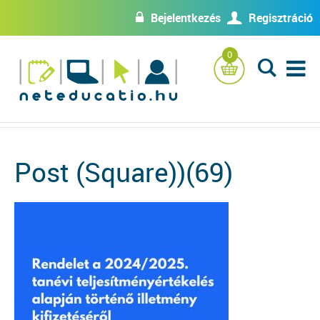
Bejelentkezés
Regisztráció
w
U
0
L
Post (Square))(69)