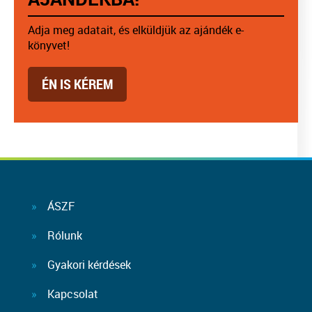
Adja meg adatait, és elküldjük az ajándék e-
könyvet!
ÉN IS KÉREM
ÁSZF
Rólunk
Gyakori kérdések
Kapcsolat