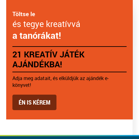
Töltse le
és tegye kreatívvá
a tanórákat!
21 KREATÍV JÁTÉK
AJÁNDÉKBA!
Adja meg adatait, és elküldjük az ajándék e-
könyvet!
ÉN IS KÉREM