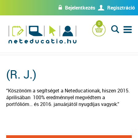
Bejelentkezés
Regisztráció
w
U
0
L
(R. J.)
“Köszönöm a segítséget a Neteducationak, hiszen 2015.
áprilisában 100% eredménnyel megvédtem a
portfólióm… és 2016. januárjától nyugdíjas vagyok.”