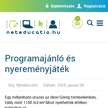
Bejelentkezés
Regisztráció
w
U
0
L
Programajánló és
nyereményjáték
Írta: Neteducatio
Dátum: 2024. január 08.
Egy mélyreható utazás az ókori Görög történelemben,
több, mint 1100 m2-en! Most nyerhettek értékes
belépőket is!