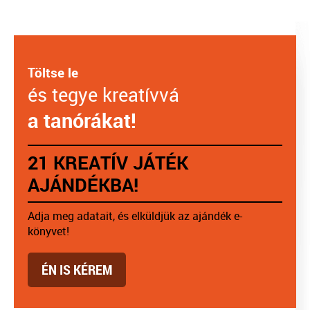
Töltse le
és tegye kreatívvá
a tanórákat!
21 KREATÍV JÁTÉK
AJÁNDÉKBA!
Adja meg adatait, és elküldjük az ajándék e-
könyvet!
ÉN IS KÉREM