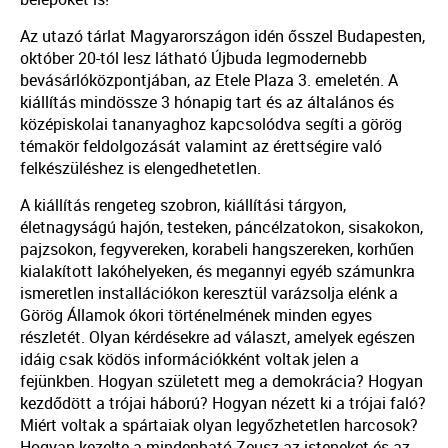
Az utazó tárlat Magyarországon idén ősszel Budapesten,
október 20-tól lesz látható Újbuda legmodernebb
bevásárlóközpontjában, az Etele Plaza 3. emeletén. A
kiállítás mindössze 3 hónapig tart és az általános és
középiskolai tananyaghoz kapcsolódva segíti a görög
témakör feldolgozását valamint az érettségire való
felkészüléshez is elengedhetetlen.
A kiállítás rengeteg szobron, kiállítási tárgyon,
életnagyságú hajón, testeken, páncélzatokon, sisakokon,
pajzsokon, fegyvereken, korabeli hangszereken, korhűen
kialakított lakóhelyeken, és megannyi egyéb számunkra
ismeretlen installációkon keresztül varázsolja elénk a
Görög Államok ókori történelmének minden egyes
részletét. Olyan kérdésekre ad választ, amelyek egészen
idáig csak ködös információkként voltak jelen a
fejünkben. Hogyan született meg a demokrácia? Hogyan
kezdődött a trójai háború? Hogyan nézett ki a trójai faló?
Miért voltak a spártaiak olyan legyőzhetetlen harcosok?
Hogyan kezelte a mindenható Zeusz az isteneket és az