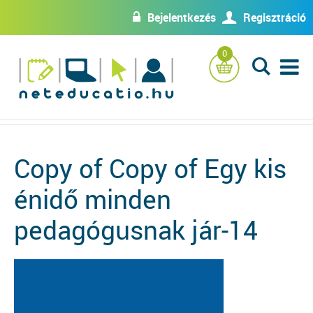
Bejelentkezés
Regisztráció
w
U
0
L
Copy of Copy of Egy kis
énidő minden
pedagógusnak jár-14