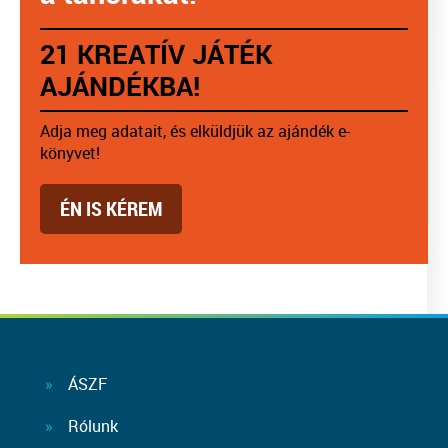
21 KREATÍV JÁTÉK
AJÁNDÉKBA!
Adja meg adatait, és elküldjük az ajándék e-
könyvet!
ÉN IS KÉREM
ÁSZF
Rólunk