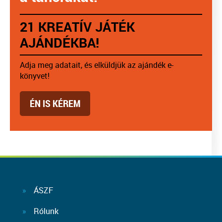
21 KREATÍV JÁTÉK
AJÁNDÉKBA!
Adja meg adatait, és elküldjük az ajándék e-
könyvet!
ÉN IS KÉREM
ÁSZF
Rólunk