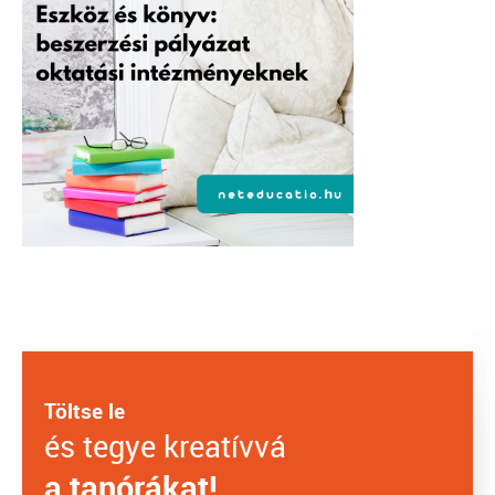
Töltse le
és tegye kreatívvá
a tanórákat!