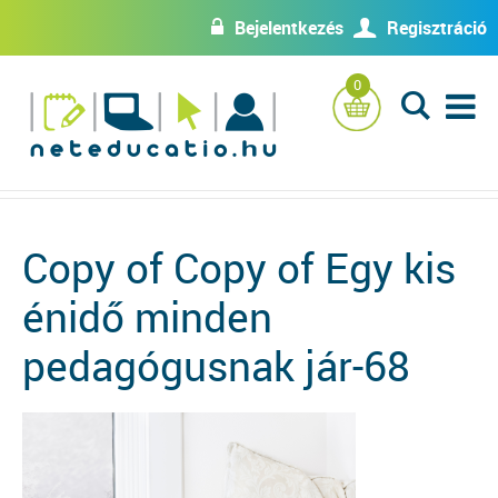
Bejelentkezés
Regisztráció
w
U
0
L
Copy of Copy of Egy kis
énidő minden
pedagógusnak jár-68