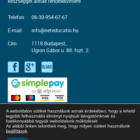
készséggel állnak rendelkezésére.
Telefon:
06-30-954-67-67
E-mail:
info@neteducatio.hu
Cím:
1118 Budapest,
Ugron Gábor u. 88. fszt. 2.
A weboldalon sütiket használunk annak érdekében, hogy a lehető
legjobb felhasználói élményt nyújtsuk látogatóinknak és
hatékonyabbá tegyük weboldalunk működését.
Az alábbi linken tekintheti meg, hogy milyen sütiket használunk
© Copyright 2016 - 2026. Neteducatio. Minden jog fenntartva!
beállítások
.
Honlaptervezés: Kreatív Vonalak