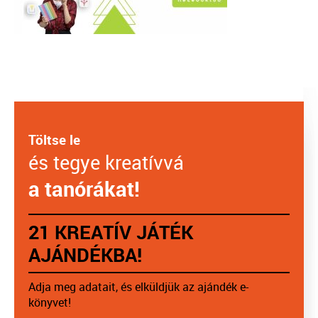
Töltse le
és tegye kreatívvá
a tanórákat!
21 KREATÍV JÁTÉK
AJÁNDÉKBA!
Adja meg adatait, és elküldjük az ajándék e-
könyvet!