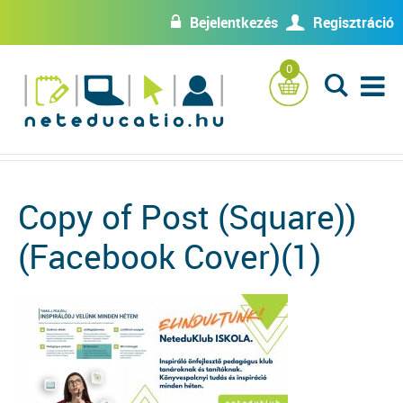
Bejelentkezés
Regisztráció
w
U
0
L
Copy of Post (Square))
(Facebook Cover)(1)