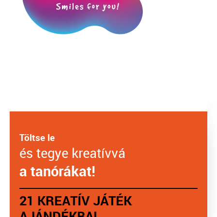
Töltse le
és tegye kreatívvá
a tanórákat!
21 KREATÍV JÁTÉK
AJÁNDÉKBA!