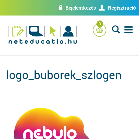
Bejelentkezés
Regisztráció
w
U
0
L
logo_buborek_szlogen