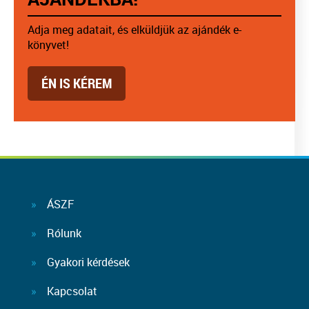
Adja meg adatait, és elküldjük az ajándék e-
könyvet!
ÉN IS KÉREM
ÁSZF
Rólunk
Gyakori kérdések
Kapcsolat