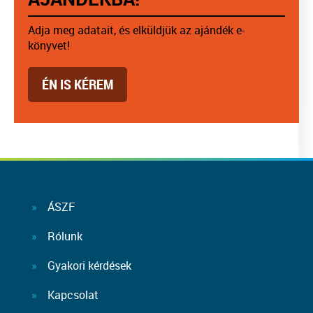
Adja meg adatait, és elküldjük az ajándék e-
könyvet!
ÉN IS KÉREM
ÁSZF
Rólunk
Gyakori kérdések
Kapcsolat