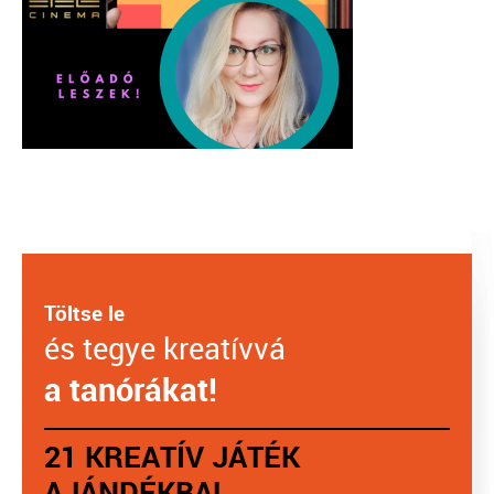
Töltse le
és tegye kreatívvá
a tanórákat!
21 KREATÍV JÁTÉK
AJÁNDÉKBA!