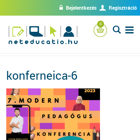
Bejelentkezés
Regisztráció
w
U
0
L
konferneica-6