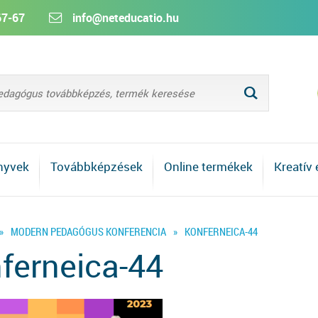
67-67
info@neteducatio.hu
L
nyvek
Továbbképzések
Online termékek
Kreatív
»
MODERN PEDAGÓGUS KONFERENCIA
»
KONFERNEICA-44
ferneica-44