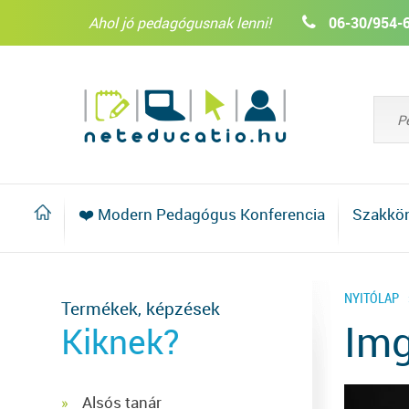
Ahol jó pedagógusnak lenni!
06-30/954-
❤️ Modern Pedagógus Konferencia
Szakkö
NYITÓLAP
Termékek, képzések
Im
Kiknek?
Alsós tanár