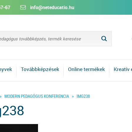
67-67
info@neteducatio.hu
L
nyvek
Továbbképzések
Online termékek
Kreatív
»
MODERN PEDAGÓGUS KONFERENCIA
»
IMG238
g238