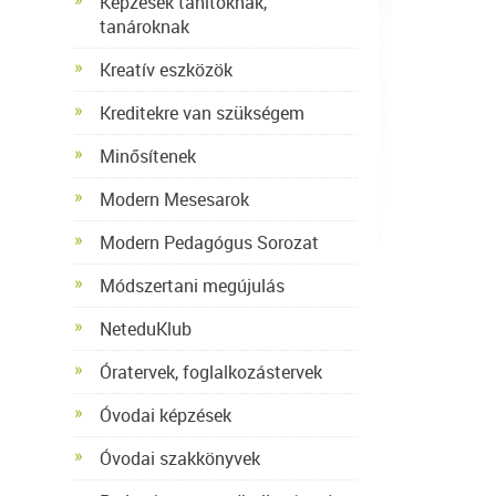
Képzések tanítóknak,
tanároknak
Kreatív eszközök
Kreditekre van szükségem
Minősítenek
Modern Mesesarok
Modern Pedagógus Sorozat
Módszertani megújulás
NeteduKlub
Óratervek, foglalkozástervek
Óvodai képzések
Óvodai szakkönyvek