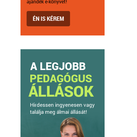
ajándék e-könyvet!
ÉN IS KÉREM