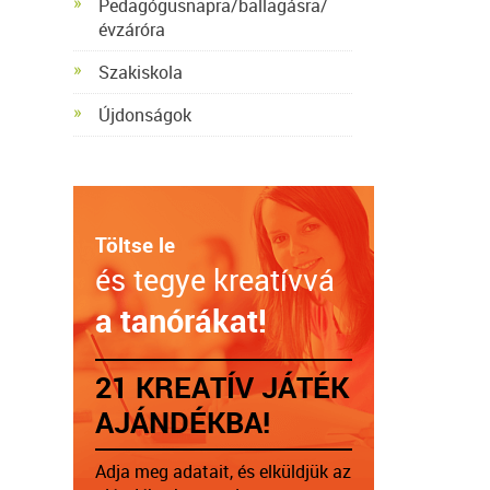
Pedagógusnapra/ballagásra/
évzáróra
Szakiskola
Újdonságok
Töltse le
és tegye kreatívvá
a tanórákat!
21 KREATÍV JÁTÉK
AJÁNDÉKBA!
Adja meg adatait, és elküldjük az