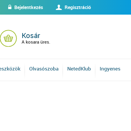
Bejelentkezés
Regisztráció
w
U
Kosár
A kosara üres.
 eszközök
Olvasószoba
NetedKlub
Ingyenes