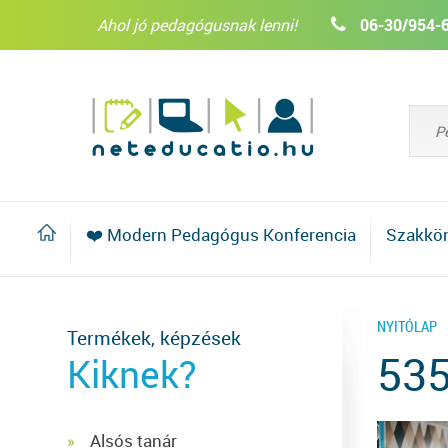
Ahol jó pedagógusnak lenni!
06-30/954-
❤️ Modern Pedagógus Konferencia
Szakkö
NYITÓLAP
Termékek, képzések
53
Kiknek?
Alsós tanár