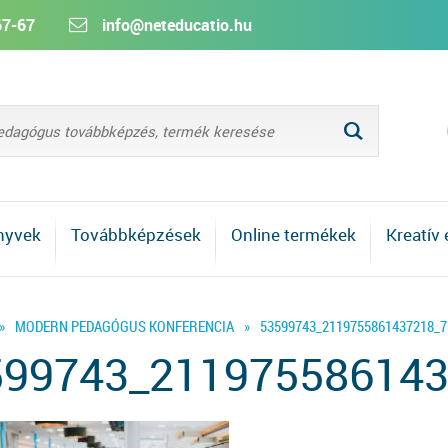
67-67
info@neteducatio.hu
L
nyvek
Továbbképzések
Online termékek
Kreatív
»
MODERN PEDAGÓGUS KONFERENCIA
»
53599743_2119755861437218_
599743_211975586143