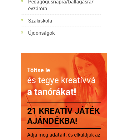
Pedagógusnapra/ballagásra/
évzáróra
Szakiskola
Újdonságok
Töltse le
és tegye kreatívvá
a tanórákat!
21 KREATÍV JÁTÉK
AJÁNDÉKBA!
Adja meg adatait, és elküldjük az