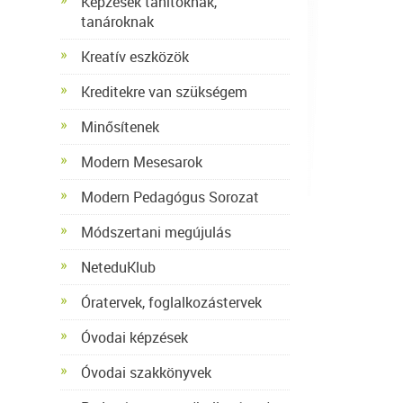
Képzések tanítóknak,
tanároknak
Kreatív eszközök
Kreditekre van szükségem
Minősítenek
Modern Mesesarok
Modern Pedagógus Sorozat
Módszertani megújulás
NeteduKlub
Óratervek, foglalkozástervek
Óvodai képzések
Óvodai szakkönyvek