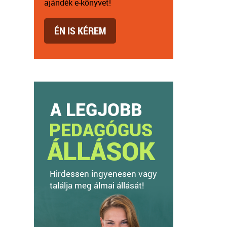
ajándék e-könyvet!
ÉN IS KÉREM