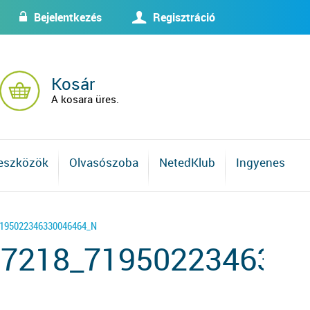
Bejelentkezés
Regisztráció
w
U
Kosár
A kosara üres.
 eszközök
Olvasószoba
NetedKlub
Ingyenes
7195022346330046464_N
7218_7195022346330