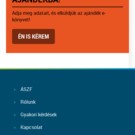
Adja meg adatait, és elküldjük az ajándék e-
könyvet!
ÉN IS KÉREM
ÁSZF
Rólunk
Gyakori kérdések
Kapcsolat