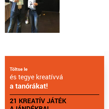
Töltse le
és tegye kreatívvá
a tanórákat!
21 KREATÍV JÁTÉK
AJÁNDÉKBA!