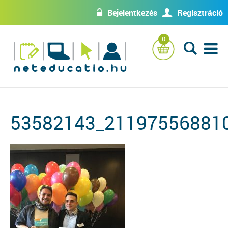
Bejelentkezés
Regisztráció
w
U
0
L
53582143_21197556881