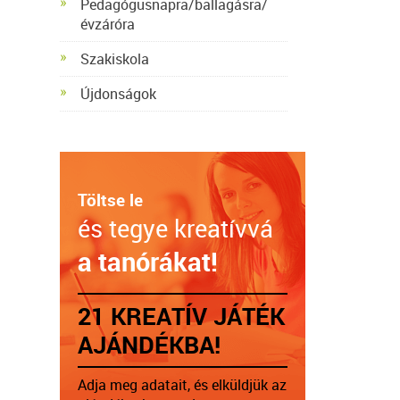
Pedagógusnapra/ballagásra/
évzáróra
Szakiskola
Újdonságok
Töltse le
és tegye kreatívvá
a tanórákat!
21 KREATÍV JÁTÉK
AJÁNDÉKBA!
Adja meg adatait, és elküldjük az