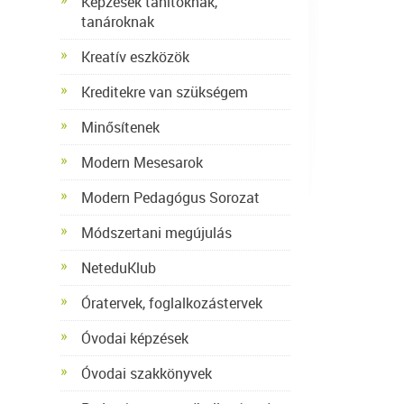
Képzések tanítóknak,
tanároknak
Kreatív eszközök
Kreditekre van szükségem
Minősítenek
Modern Mesesarok
Modern Pedagógus Sorozat
Módszertani megújulás
NeteduKlub
Óratervek, foglalkozástervek
Óvodai képzések
Óvodai szakkönyvek