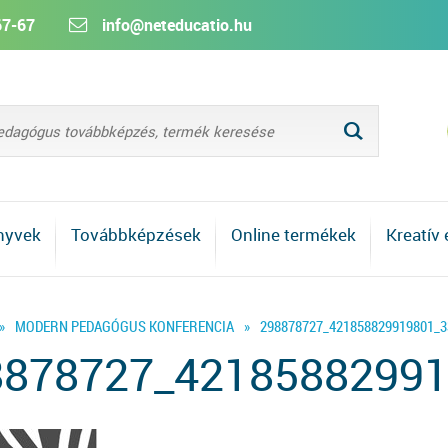
67-67
info@neteducatio.hu
L
nyvek
Továbbképzések
Online termékek
Kreatív
»
MODERN PEDAGÓGUS KONFERENCIA
»
298878727_421858829919801_
8878727_42185882991