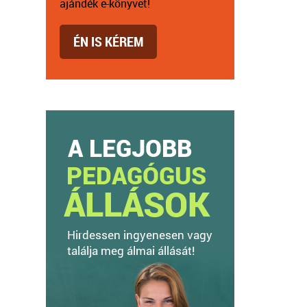
ajándék e-könyvet!
ÉN IS KÉREM