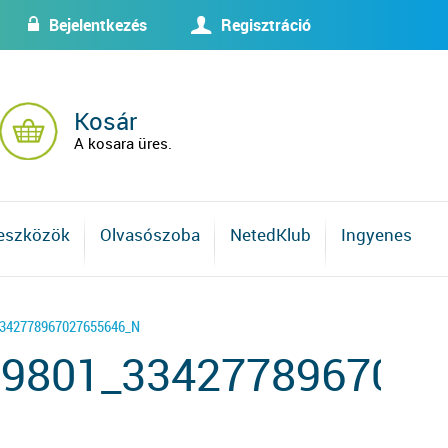
Bejelentkezés
Regisztráció
w
U
Kosár
A kosara üres.
 eszközök
Olvasószoba
NetedKlub
Ingyenes
3342778967027655646_N
9801_3342778967027