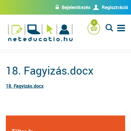
Bejelentkezés
Regisztráció
w
U
0
L
18. Fagyizás.docx
18. Fagyizás.docx