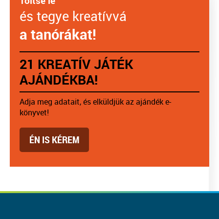
Töltse le
és tegye kreatívvá
a tanórákat!
21 KREATÍV JÁTÉK
AJÁNDÉKBA!
Adja meg adatait, és elküldjük az ajándék e-
könyvet!
ÉN IS KÉREM