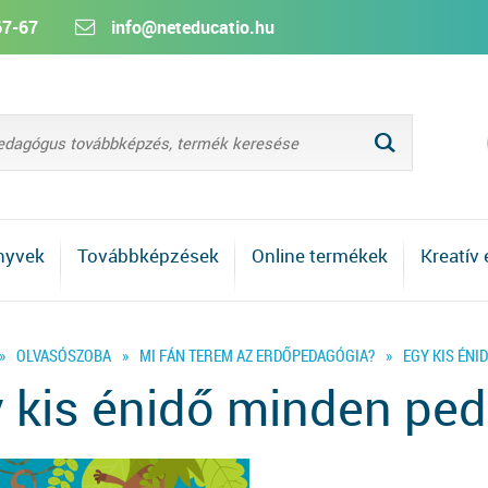
67-67
info@neteducatio.hu
L
nyvek
Továbbképzések
Online termékek
Kreatív
»
OLVASÓSZOBA
»
MI FÁN TEREM AZ ERDŐPEDAGÓGIA?
»
EGY KIS ÉN
 kis énidő minden pe