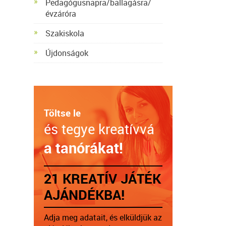
Pedagógusnapra/ballagásra/
évzáróra
Szakiskola
Újdonságok
Töltse le
és tegye kreatívvá
a tanórákat!
21 KREATÍV JÁTÉK
AJÁNDÉKBA!
Adja meg adatait, és elküldjük az