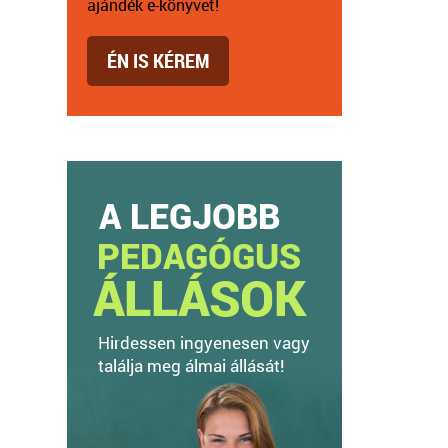
ajándék e-könyvet!
ÉN IS KÉREM