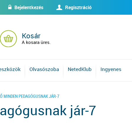
Bejelentkezés
Regisztráció
w
U
Kosár
A kosara üres.
 eszközök
Olvasószoba
NetedKlub
Ingyenes
IDŐ MINDEN PEDAGÓGUSNAK JÁR-7
dagógusnak jár-7