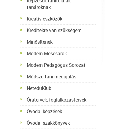
Képzések tanítóknak,
tanároknak
Kreatív eszközök
Kreditekre van szükségem
Minősítenek
Modern Mesesarok
Modern Pedagógus Sorozat
Módszertani megújulás
NeteduKlub
Óratervek, foglalkozástervek
Óvodai képzések
Óvodai szakkönyvek