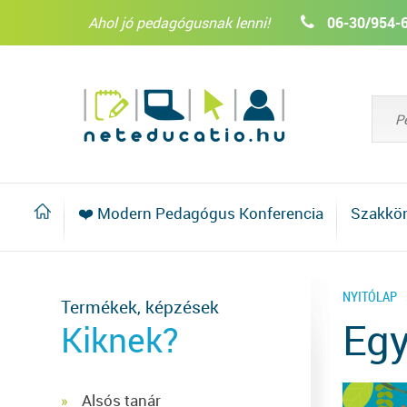
Ahol jó pedagógusnak lenni!
06-30/954-
❤️ Modern Pedagógus Konferencia
Szakkö
NYITÓLAP
Termékek, képzések
Egy
Kiknek?
Alsós tanár