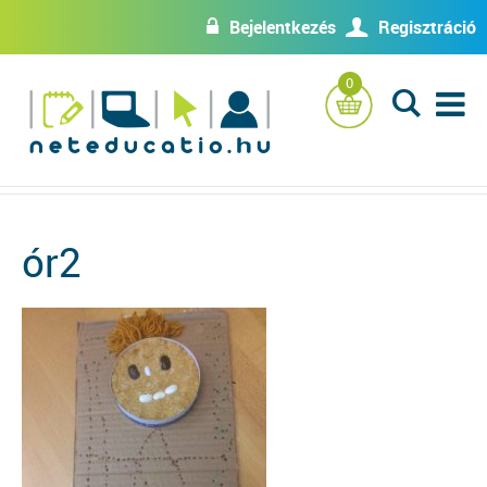
Bejelentkezés
Regisztráció
w
U
0
L
ór2