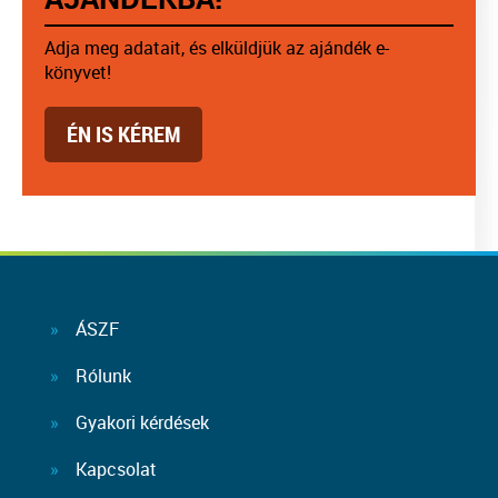
Adja meg adatait, és elküldjük az ajándék e-
könyvet!
ÉN IS KÉREM
ÁSZF
Rólunk
Gyakori kérdések
Kapcsolat