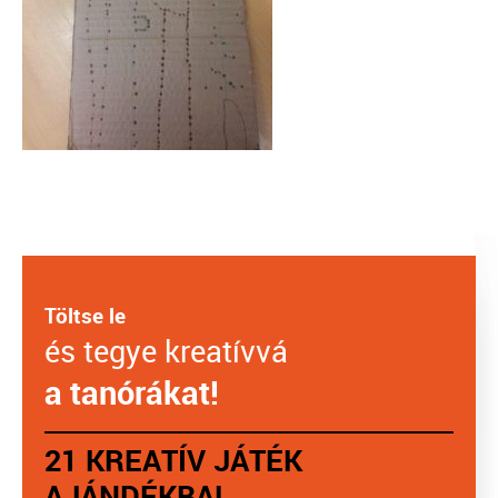
Töltse le
és tegye kreatívvá
a tanórákat!
21 KREATÍV JÁTÉK
AJÁNDÉKBA!