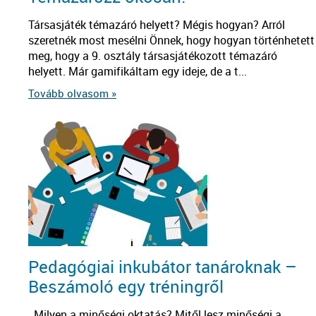
Társasjáték témazáró helyett? Mégis hogyan? Arról
szeretnék most mesélni Önnek, hogy hogyan történhetett
meg, hogy a 9. osztály társasjátékozott témazáró
helyett. Már gamifikáltam egy ideje, de a t...
Tovább olvasom »
Pedagógiai inkubátor tanároknak –
Beszámoló egy tréningről
Milyen a minőségi oktatás? Mitől lesz minőségi a