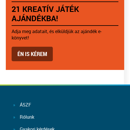
21 KREATÍV JÁTÉK
AJÁNDÉKBA!
Adja meg adatait, és elküldjük az ajándék e-
könyvet!
ÉN IS KÉREM
ÁSZF
Rólunk
Gyakori kérdések