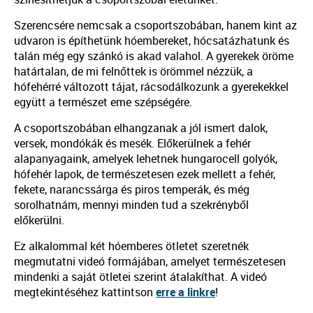
Szerencsére nemcsak a csoportszobában, hanem kint az
udvaron is építhetünk hóembereket, hócsatázhatunk és
talán még egy szánkó is akad valahol. A gyerekek öröme
határtalan, de mi felnőttek is örömmel nézzük, a
hófehérré változott tájat, rácsodálkozunk a gyerekekkel
együtt a természet eme szépségére.
A csoportszobában elhangzanak a jól ismert dalok,
versek, mondókák és mesék. Előkerülnek a fehér
alapanyagaink, amelyek lehetnek hungarocell golyók,
hófehér lapok, de természetesen ezek mellett a fehér,
fekete, narancssárga és piros temperák, és még
sorolhatnám, mennyi minden tud a szekrényből
előkerülni.
Ez alkalommal két hóemberes ötletet szeretnék
megmutatni videó formájában, amelyet természetesen
mindenki a saját ötletei szerint átalakíthat. A videó
megtekintéséhez kattintson
erre a linkre
!