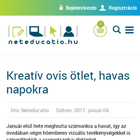
Bejelentkezés
Regisztráció
w
U
0
L
Kreatív ovis ötlet, havas
napokra
Írta: Neteducatio
Dátum: 2017. január 04.
Január első hete meghozta számunkra a havat, így az
óvodában végre hóemberes vizuális tevékenységekkel is
színesíthetjük a csoportszobai életünket.