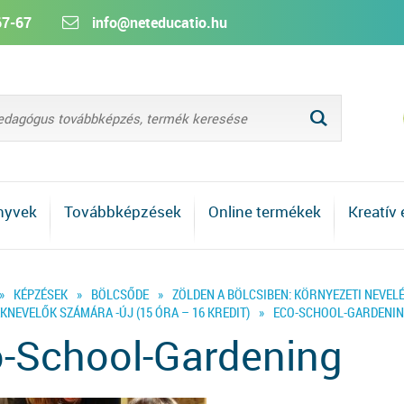
67-67
info@neteducatio.hu
L
nyvek
Továbbképzések
Online termékek
Kreatív
»
KÉPZÉSEK
»
BÖLCSŐDE
»
ZÖLDEN A BÖLCSIBEN: KÖRNYEZETI NEVEL
NEVELŐK SZÁMÁRA -ÚJ (15 ÓRA – 16 KREDIT)
»
ECO-SCHOOL-GARDENI
-School-Gardening