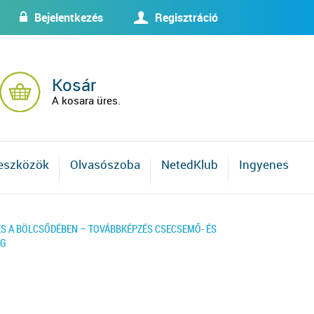
Bejelentkezés
Regisztráció
w
U
Kosár
A kosara üres.
 eszközök
Olvasószoba
NetedKlub
Ingyenes
ÉS A BÖLCSŐDÉBEN – TOVÁBBKÉPZÉS CSECSEMŐ- ÉS
NG