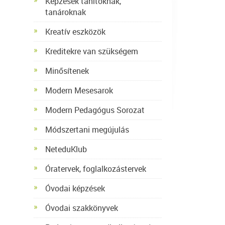
Képzések tanítóknak,
tanároknak
Kreatív eszközök
Kreditekre van szükségem
Minősítenek
Modern Mesesarok
Modern Pedagógus Sorozat
Módszertani megújulás
NeteduKlub
Óratervek, foglalkozástervek
Óvodai képzések
Óvodai szakkönyvek