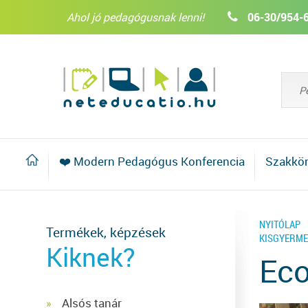
Ahol jó pedagógusnak lenni!
06-30/954-
❤️ Modern Pedagógus Konferencia
Szakkö
NYITÓLAP
Termékek, képzések
KISGYERMEK
Kiknek?
Eco
Alsós tanár