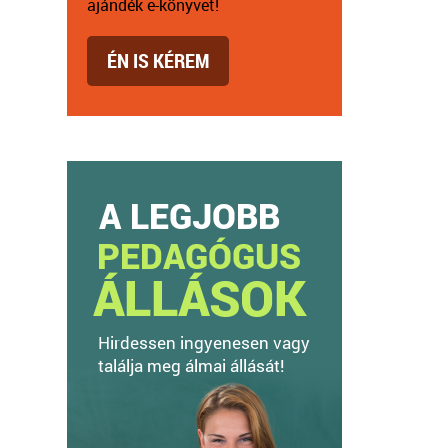
ajándék e-könyvet!
ÉN IS KÉREM