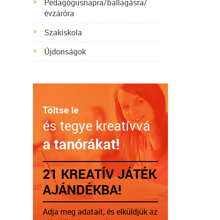
Pedagógusnapra/ballagásra/
évzáróra
Szakiskola
Újdonságok
Töltse le
és tegye kreatívvá
a tanórákat!
21 KREATÍV JÁTÉK
AJÁNDÉKBA!
Adja meg adatait, és elküldjük az